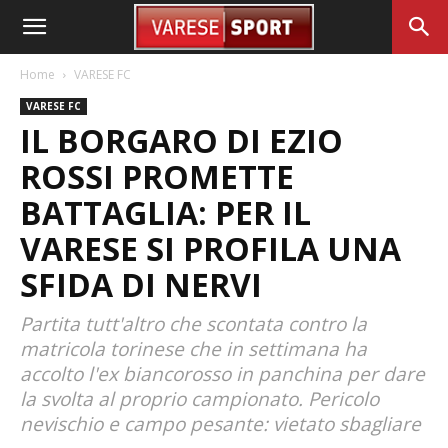
Home
VARESE FC
VARESE FC
IL BORGARO DI EZIO
ROSSI PROMETTE
BATTAGLIA: PER IL
VARESE SI PROFILA UNA
SFIDA DI NERVI
Partita tutt'altro che scontata contro la
matricola torinese che in settimana ha
accolto l'ex biancorosso in panchina per dare
la svolta al proprio campionato. Pericolo
nevischio e campo pesante: vietato sbagliare