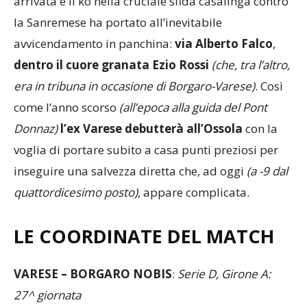
a dare la scossa definitiva
. Inversione che non è
arrivata e il ko nella cruciale sfida casalinga contro
la Sanremese ha portato all’inevitabile
avvicendamento in panchina:
via Alberto Falco
,
dentro il cuore granata Ezio Rossi
(che, tra l’altro,
era in tribuna in occasione di Borgaro-Varese)
. Così
come l’anno scorso
(all’epoca alla guida del Pont
Donnaz)
l’ex Varese debutterà all’Ossola
con la
voglia di portare subito a casa punti preziosi per
inseguire una salvezza diretta che, ad oggi
(a -9 dal
quattordicesimo posto)
, appare complicata.
LE COORDINATE DEL MATCH
VARESE
– BORGARO NOBIS
:
Serie D, Girone A: