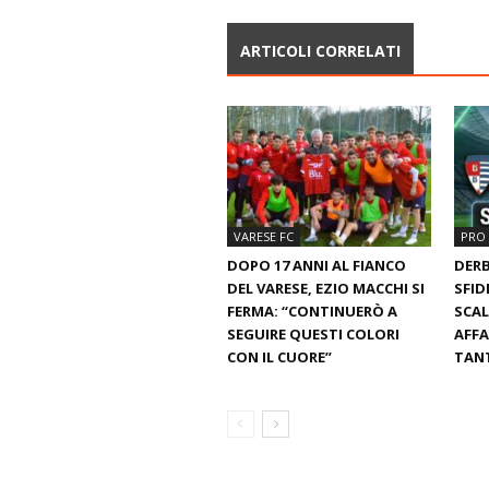
ARTICOLI CORRELATI
VARESE FC
PRO 
DOPO 17 ANNI AL FIANCO
DERB
DEL VARESE, EZIO MACCHI SI
SFID
FERMA: “CONTINUERÒ A
SCAL
SEGUIRE QUESTI COLORI
AFFA
CON IL CUORE”
TANT