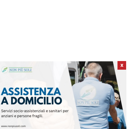
X
ICI