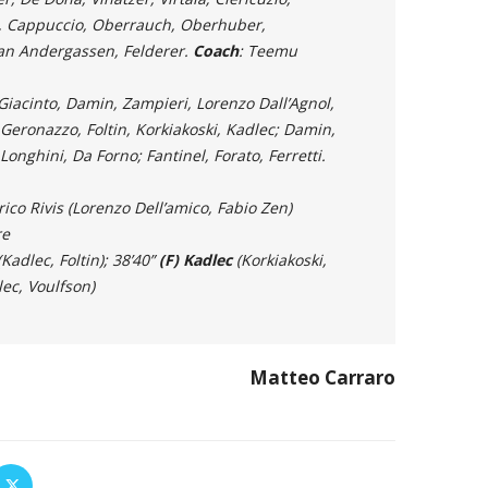
a, Cappuccio, Oberrauch, Oberhuber,
an Andergassen, Felderer.
Coach
: Teemu
 Giacinto, Damin, Zampieri, Lorenzo Dall’Agnol,
 Geronazzo, Foltin, Korkiakoski, Kadlec; Damin,
onghini, Da Forno; Fantinel, Forato, Ferretti.
erico Rivis (Lorenzo Dell’amico, Fabio Zen)
re
(Kadlec, Foltin); 38’40”
(F) Kadlec
(Korkiakoski,
ec, Voulfson)
Matteo Carraro