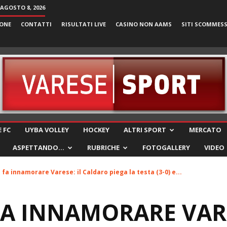
AGOSTO 8, 2026
ONE
CONTATTI
RISULTATI LIVE
CASINO NON AAMS
SITI SCOMMES
VareseSport
 FC
UYBA VOLLEY
HOCKEY
ALTRI SPORT
MERCATO
ASPETTANDO…
RUBRICHE
FOTOGALLERY
VIDEO
e fa innamorare Varese: il Caldaro piega la testa (3-0) e...
 FA INNAMORARE VARE