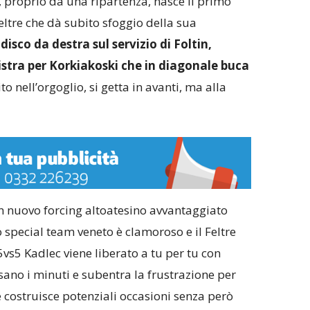
, proprio da una ripartenza, nasce il primo
eltre che dà subito sfoggio della sua
disco da destra sul servizio di Foltin,
nistra per Korkiakoski che in diagonale buca
ito nell’orgoglio, si getta in avanti, ma alla
 un nuovo forcing altoatesino avvantaggiato
special team veneto è clamoroso e il Feltre
5vs5 Kadlec viene liberato a tu per tu con
ano i minuti e subentra la frustrazione per
costruisce potenziali occasioni senza però