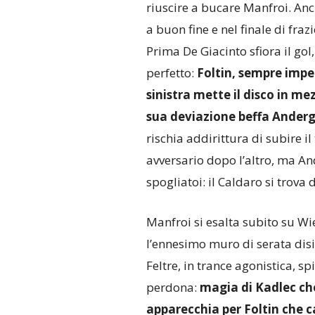
riuscire a bucare Manfroi. Anc
a buon fine e nel finale di frazi
Prima De Giacinto sfiora il gol
perfetto:
Foltin, sempre impe
sinistra mette il disco in m
sua deviazione beffa Ander
rischia addirittura di subire il
avversario dopo l’altro, ma And
spogliatoi: il Caldaro si trova
Manfroi si esalta subito su Wi
l’ennesimo muro di serata disi
Feltre, in trance agonistica, 
perdona:
magia di Kadlec che
apparecchia per Foltin che cal