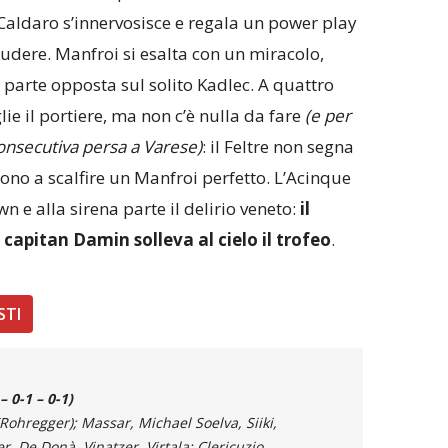
Caldaro s’innervosisce e regala un power play
hiudere. Manfroi si esalta con un miracolo,
 parte opposta sul solito Kadlec. A quattro
lie il portiere, ma non c’è nulla da fare
(e per
 consecutiva persa a Varese)
: il Feltre non segna
no a scalfire un Manfroi perfetto. L’Acinque
n e alla sirena parte il delirio veneto:
il
e capitan Damin solleva al cielo il trofeo
.
STI
 –
0-1
–
0-1
)
Rohregger); Massar, Michael Soelva, Siiki,
r, De Donà, Vinatzer, Virtala; Clericuzio,