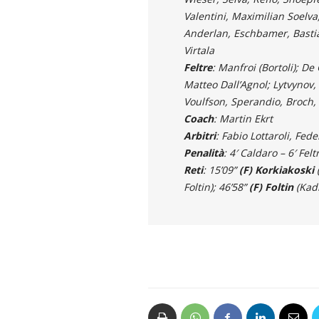
Valentini, Maximilian Soelv
Anderlan, Eschbamer, Basti
Virtala
Feltre
: Manfroi (Bortoli); De
Matteo Dall’Agnol; Lytvynov,
Voulfson, Sperandio, Broch, L
Coach
: Martin Ekrt
Arbitri
: Fabio Lottaroli, Fed
Penalità
: 4′ Caldaro – 6′ Felt
Reti
: 15’09”
(F) Korkiakoski
Foltin); 46’58”
(F) Foltin
(Kadl