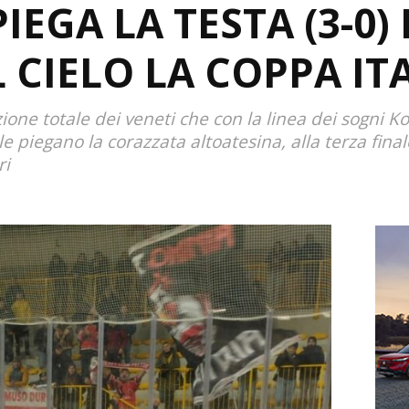
EGA LA TESTA (3-0) E
 CIELO LA COPPA IT
zione totale dei veneti che con la linea dei sogni K
 piegano la corazzata altoatesina, alla terza finale
ri