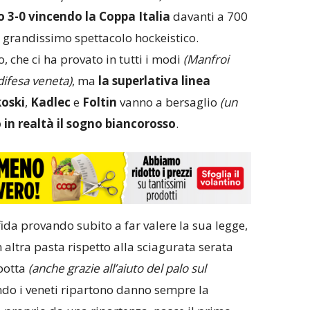
 3-0 vincendo la Coppa Italia
davanti a 700
 grandissimo spettacolo hockeistico.
, che ci ha provato in tutti i modi
(Manfroi
difesa veneta)
, ma
la superlativa linea
oski
,
Kadlec
e
Foltin
vanno a bersaglio
(un
in realtà il sogno biancorosso
.
fida provando subito a far valere la sua legge,
n altra pasta rispetto alla sciagurata serata
 botta
(anche grazie all’aiuto del palo sul
ndo i veneti ripartono danno sempre la