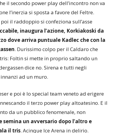
he il secondo power play dell’incontro non va
one l’inerzia si sposta a favore del Feltre.
, poi il raddoppio si confeziona sull’asse
ccabile, inaugura l’azione, Korkiakoski da
ezzo dove arriva puntuale Kadlec che con la
gassen
. Durissimo colpo per il Caldaro che
 tris: Foltin si mette in proprio saltando un
ergassen dice no. Sirena e tutti negli
 dinnanzi ad un muro.
eser e poi è lo special team veneto ad erigere
nnescando il terzo power play altoatesino. E il
spinto da un pubblico fenomenale, non
 semina un avversario dopo l’altro e
a il tris
. Acinque Ice Arena in delirio.