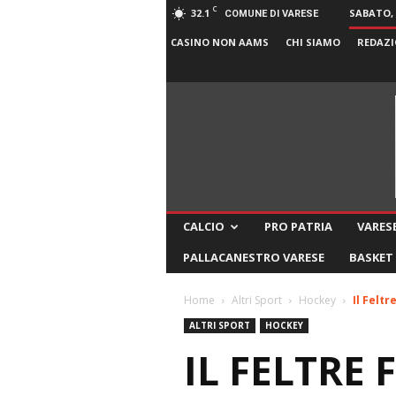
C
32.1
SABATO, 
COMUNE DI VARESE
CASINO NON AAMS
CHI SIAMO
REDAZI
CALCIO
PRO PATRIA
VARESE
PALLACANESTRO VARESE
BASKET
Home
Altri Sport
Hockey
Il Feltr
ALTRI SPORT
HOCKEY
IL FELTRE