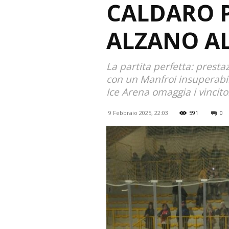
CALDARO PI
ALZANO AL
La partita perfetta: presta
con un Manfroi insuperabile
Ice Arena omaggia i vincito
9 Febbraio 2025, 22:03
591
0