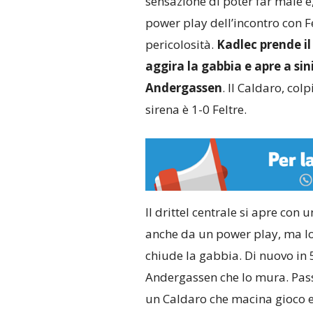
sensazione di poter far male e
power play dell’incontro con F
pericolosità.
Kadlec prende il 
aggira la gabbia e apre a si
Andergassen
. Il Caldaro, colp
sirena è 1-0 Feltre.
Il drittel centrale si apre con
anche da un power play, ma lo 
chiude la gabbia. Di nuovo in 
Andergassen che lo mura. Pass
un Caldaro che macina gioco e 