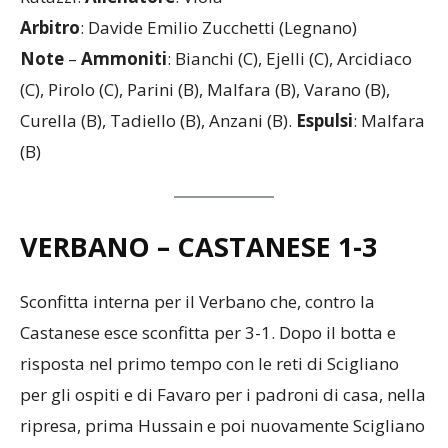
Ratazzi.
Allenatore
: Viola
Arbitro
: Davide Emilio Zucchetti (Legnano)
Note
–
Ammoniti
: Bianchi (C), Ejelli (C), Arcidiaco
(C), Pirolo (C), Parini (B), Malfara (B), Varano (B),
Curella (B), Tadiello (B), Anzani (B).
Espulsi
: Malfara
(B)
VERBANO – CASTANESE
1-3
Sconfitta interna per il Verbano che, contro la
Castanese esce sconfitta per 3-1. Dopo il botta e
risposta nel primo tempo con le reti di Scigliano
per gli ospiti e di Favaro per i padroni di casa, nella
ripresa, prima Hussain e poi nuovamente Scigliano