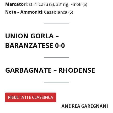
Arbitro
: Ivan Nisoli (Busto Arsizio)
Marcatori
: st: 4’ Caru (S), 33’ rig. Finoli (S)
Note
–
Ammoniti
: Casabianca (S)
UNION GORLA –
BARANZATESE
0-0
GARBAGNATE – RHODENSE
RISULTATI E CLASSIFICA
ANDREA GAREGNANI