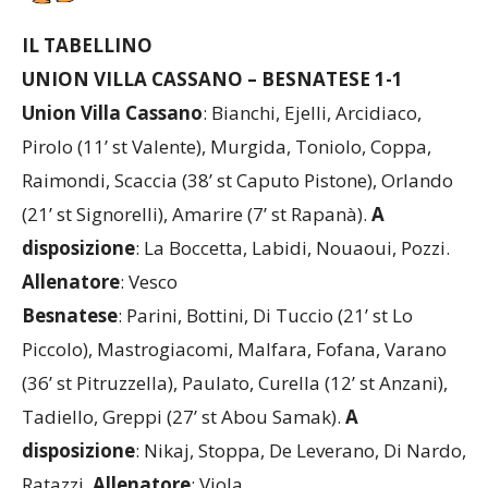
IL TABELLINO
UNION VILLA CASSANO – BESNATESE 1-1
Union Villa Cassano
: Bianchi, Ejelli, Arcidiaco,
Pirolo (11’ st Valente), Murgida, Toniolo, Coppa,
Raimondi, Scaccia (38’ st Caputo Pistone), Orlando
(21’ st Signorelli), Amarire (7’ st Rapanà).
A
disposizione
: La Boccetta, Labidi, Nouaoui, Pozzi.
Allenatore
: Vesco
Besnatese
: Parini, Bottini, Di Tuccio (21’ st Lo
Piccolo), Mastrogiacomi, Malfara, Fofana, Varano
(36’ st Pitruzzella), Paulato, Curella (12’ st Anzani),
Tadiello, Greppi (27’ st Abou Samak).
A
disposizione
: Nikaj, Stoppa, De Leverano, Di Nardo,