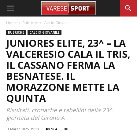
Home
Rubriche
Calcio Giovanile
RUBRICHE
CALCIO GIOVANILE
JUNIORES ELITE, 23^ – LA
VALCERESIO CALA IL TRIS,
IL CASSANO FERMA LA
BESNATESE. IL
MORAZZONE METTE LA
QUINTA
Risultati, cronache e tabellini della 23^
giornata del Girone A
1 Marzo 2025, 19:10
964
0