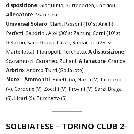
(26’ st Bramajo), Sirna (45’ st Stocco).
A
disposizione
: Giaquinta, Surfoodden, Caprioli.
Allenatore
: Marchesi
Universal Solaro
: Ciani, Passoni (10’ st Anelli),
Perfetti, Sandrini, Aloi (30’ st Zamin), Corni (10’ st
Belarbi), Sarzi Braga, Licari, Ramaccini (29’ st
Martellotta), Pietropoli, Turchetto.
A disposizione
:
Scaramuzzi, Cattaneo, Zuliani.
Allenatore
: Grande
Arbitro
: Andrea Turri (Gallarate)
Note
–
Ammoniti
: Binetti (V), Nardi (V), Ricciardi
(V), Cordone (V), Zocchi (V), Provini (V), Sarzi Braga
(S), Licari (S), Turchetto (S)
SOLBIATESE – TORINO CLUB
2-