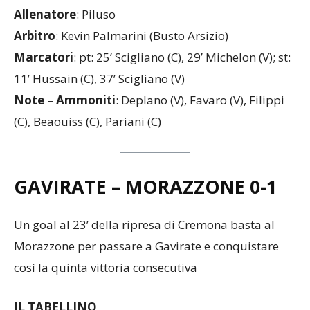
Mancuso (5’ st Rossetti).
A disposizione
: Chiolerio.
Allenatore
: Piluso
Arbitro
: Kevin Palmarini (Busto Arsizio)
Marcatori
: pt: 25’ Scigliano (C), 29’ Michelon (V); st:
11’ Hussain (C), 37’ Scigliano (V)
Note
–
Ammoniti
: Deplano (V), Favaro (V), Filippi
(C), Beaouiss (C), Pariani (C)
GAVIRATE – MORAZZONE
0-1
Un goal al 23’ della ripresa di Cremona basta al
Morazzone per passare a Gavirate e conquistare
così la quinta vittoria consecutiva