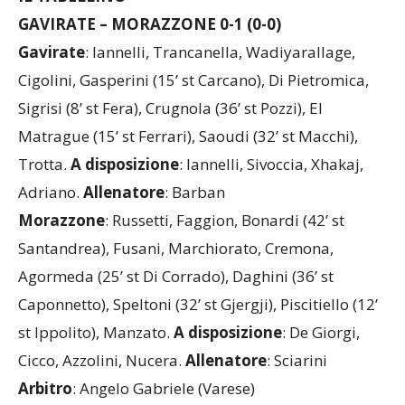
IL TABELLINO
GAVIRATE – MORAZZONE 0-1 (0-0)
Gavirate
: Iannelli, Trancanella, Wadiyarallage,
Cigolini, Gasperini (15’ st Carcano), Di Pietromica,
Sigrisi (8’ st Fera), Crugnola (36’ st Pozzi), El
Matrague (15’ st Ferrari), Saoudi (32’ st Macchi),
Trotta.
A
disposizione
: Iannelli, Sivoccia, Xhakaj,
Adriano.
Allenatore
: Barban
Morazzone
: Russetti, Faggion, Bonardi (42’ st
Santandrea), Fusani, Marchiorato, Cremona,
Agormeda (25’ st Di Corrado), Daghini (36’ st
Caponnetto), Speltoni (32’ st Gjergji), Piscitiello (12’
st Ippolito), Manzato.
A disposizione
: De Giorgi,
Cicco, Azzolini, Nucera.
Allenatore
: Sciarini
Arbitro
: Angelo Gabriele (Varese)