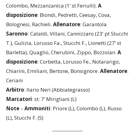
Priore, Brounou, Mirigliani (30’ st Grassia), Russo,
Colombo, Mezzanzanica (1’ st Feriulli).
A
disposizione
: Biondi, Pedretti, Ceesay, Cova,
Bolognesi, Rachieli.
Allenatore
: Garantola
Saronno
: Cataldi, Villani, Cannizzaro (23’ pt Stucchi
T.), Gulizia, Lorusso Fa., Stucchi F., Lionetti (27’ st
Barletta), Quaglio, Cherubini, Zippo, Bozzolan.
A
disposizione
: Corbetta, Lorusso Fe., Notararigo,
Chiarini, Emiliani, Bertone, Bonsignore.
Allenatore
:
Ceriani
Arbitro
: Ilario Neri (Abbiategrasso)
Marcatori
: st: 7’ Mirigliani (L)
Note
–
Ammoniti
: Priore (L), Colombo (L), Russo
(L), Stucchi F. (S)