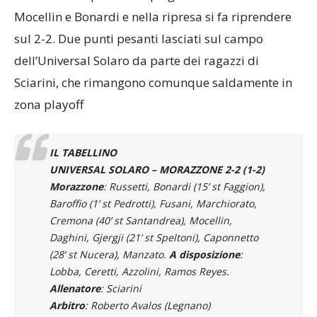
maturato nel primo tempo grazie alle reti di
Mocellin e Bonardi e nella ripresa si fa riprendere
sul 2-2. Due punti pesanti lasciati sul campo
dell’Universal Solaro da parte dei ragazzi di
Sciarini, che rimangono comunque saldamente in
zona playoff
IL TABELLINO
UNIVERSAL SOLARO – MORAZZONE 2-2 (1-2)
Morazzone
: Russetti, Bonardi (15’ st Faggion),
Baroffio (1’ st Pedrotti), Fusani, Marchiorato,
Cremona (40’ st Santandrea), Mocellin,
Daghini, Gjergji (21’ st Speltoni), Caponnetto
(28’ st Nucera), Manzato.
A disposizione
:
Lobba, Ceretti, Azzolini, Ramos Reyes.
Allenatore
: Sciarini