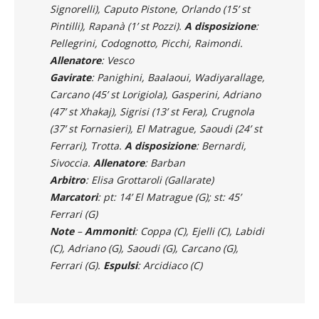
Murgida, Toniolo, Coppa, Scaccia (1’ st
Signorelli), Caputo Pistone, Orlando (15’ st
Pintilli), Rapanà (1’ st Pozzi).
A
disposizione
:
Pellegrini, Codognotto, Picchi, Raimondi.
Allenatore
: Vesco
Gavirate
: Panighini, Baalaoui, Wadiyarallage,
Carcano (45’ st Lorigiola), Gasperini, Adriano
(47’ st Xhakaj), Sigrisi (13’ st Fera), Crugnola
(37’ st Fornasieri), El Matrague, Saoudi (24’ st
Ferrari), Trotta.
A disposizione
: Bernardi,
Sivoccia.
Allenatore
: Barban
Arbitro
: Elisa Grottaroli (Gallarate)
Marcatori
: pt: 14’ El Matrague (G); st: 45’
Ferrari (G)
Note
–
Ammoniti
: Coppa (C), Ejelli (C), Labidi
(C), Adriano (G), Saoudi (G), Carcano (G),
Ferrari (G).
Espulsi
: Arcidiaco (C)