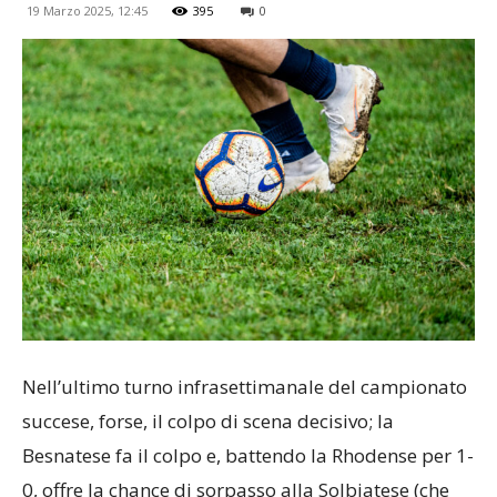
19 Marzo 2025, 12:45
395
0
Nell’ultimo turno infrasettimanale del campionato
succese, forse, il colpo di scena decisivo; la
Besnatese fa il colpo e, battendo la Rhodense per 1-
0, offre la chance di sorpasso alla Solbiatese (che