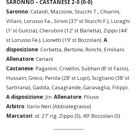
SARONNO – CASTANESE 2-0 (0-0)
Saronno
: Cataldi, Mazzone, Stucchi T., Chiarini,
Villani, Lorusso Fa., Sironi (37’ st Stucchi F.), Luraghi
(1’ st Gulizia), Cherubini (12’ st Barletta), Zippo (44’
st Lorusso Fe.), Lionetti (19’ st Bozzolan).
A
disposizione
: Corbetta, Bertone, Ronchi, Emiliani.
Allenatore
: Ceriani
Castanese
: Paganini, Crivellin, Subhan (8’ st Fazio),
Hussain, Greco, Perola (28’ st Lupi), Scigliano (38’ st
Sartirana), Gadda, Casagrande, Garavaglia, Filippi.
A disposizione
: Jin.
Allenatore
: Piluso
Arbitro
: Ilario Neri (Abbiategrasso)
Marcatori
: st: 27’ rig. Zippo (S), 49’ Bozzolan (S)