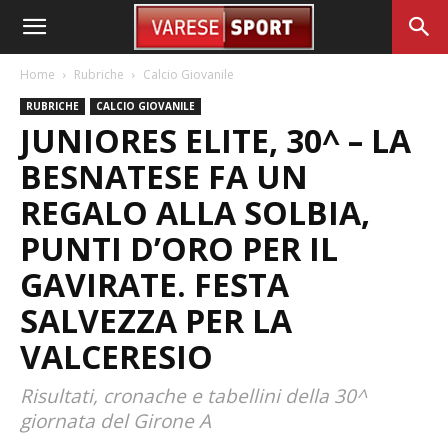
Home
Rubriche
Calcio Giovanile
RUBRICHE
CALCIO GIOVANILE
JUNIORES ELITE, 30^ – LA
BESNATESE FA UN
REGALO ALLA SOLBIA,
PUNTI D’ORO PER IL
GAVIRATE. FESTA
SALVEZZA PER LA
VALCERESIO
Risultati, cronache e tabellini della 30^
giornata del Girone A