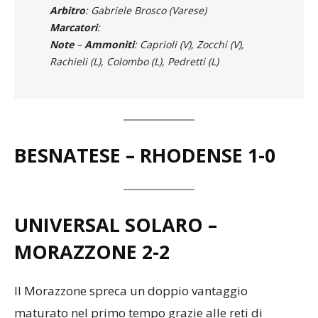
Bolognesi.
Allenatore
: Garantola
Arbitro
: Gabriele Brosco (Varese)
Marcatori
:
Note
–
Ammoniti
: Caprioli (V), Zocchi (V),
Rachieli (L), Colombo (L), Pedretti (L)
BESNATESE – RHODENSE
1-0
UNIVERSAL SOLARO –
MORAZZONE
2-2
Il Morazzone spreca un doppio vantaggio