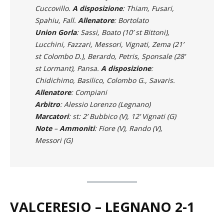
Mezzetti (30’ st Has Hysa), Favaro, Lualdi,
Cuccovillo.
A
disposizione
: Thiam, Fusari,
Spahiu, Fall.
Allenatore
: Bortolato
Union Gorla
: Sassi, Boato (10’ st Bittoni),
Lucchini, Fazzari, Messori, Vignati, Zema (21’
st Colombo D.), Berardo, Petris, Sponsale (28’
st Lormant), Pansa.
A disposizione
:
Chidichimo, Basilico, Colombo G., Savaris.
Allenatore
: Compiani
Arbitro
: Alessio Lorenzo (Legnano)
Marcatori
: st: 2’ Bubbico (V), 12’ Vignati (G)
Note
–
Ammoniti
: Fiore (V), Rando (V),
Messori (G)
VALCERESIO – LEGNANO
2-1