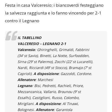
Festa in casa Valceresio; i biancoverdi festeggiano
la salvezza raggiunta e lo fanno vincendo per 2-1
contro il Legnano
IL TABELLINO
VALCERESIO – LEGNANO 2-1
Valceresio
: Ghiringhelli, Grimaldi, Fabbrini
(34’ st Savio), Binetti, La Notte, Surfoodden,
Sirna (29’ st Palermo), Zocchi (22’ st Lucarelli),
Nardi, Ricciardi (49’ st Stocco), Bramajo (7’ st
Caprioli).
A
disposizione
: Gazzoldi, Cordone.
Allenatore
: Marchesi
Legnano
: Bisi, Pedretti, Rachieli, Priore,
Mezzanzanica, Vallario, Brounou (9’ st
Essalhi), Castiglioni, Russo, Colombo,
Mirigliani.
A disposizione
: Al Tinawi,