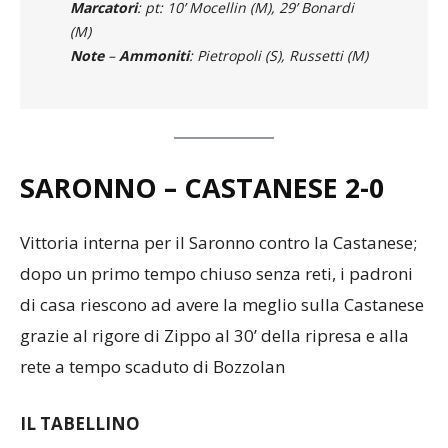
Arbitro
: Roberto Avalos (Legnano)
Marcatori
: pt: 10’ Mocellin (M), 29’ Bonardi
(M)
Note
–
Ammoniti
: Pietropoli (S), Russetti (M)
SARONNO – CASTANESE
2-0
Vittoria interna per il Saronno contro la Castanese;
dopo un primo tempo chiuso senza reti, i padroni
di casa riescono ad avere la meglio sulla Castanese
grazie al rigore di Zippo al 30’ della ripresa e alla
rete a tempo scaduto di Bozzolan
IL TABELLINO