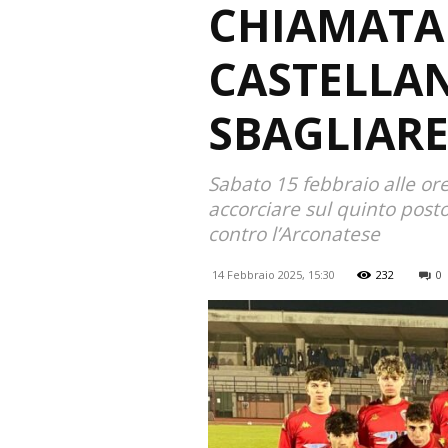
CHIAMATA 
CASTELLA
SBAGLIAR
Sabato 15 febbraio alle or
accorciare sul quinto posto
contro l’Arconatese
14 Febbraio 2025, 15:30
232
0