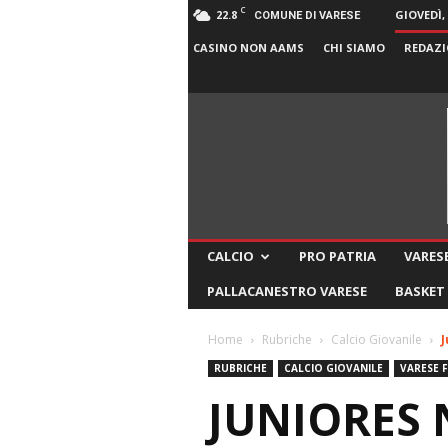
C
22.8
GIOVEDÌ,
COMUNE DI VARESE
CASINO NON AAMS
CHI SIAMO
REDAZI
CALCIO
PRO PATRIA
VARESE
PALLACANESTRO VARESE
BASKET
Home
Rubriche
Calcio Giovanile
J
RUBRICHE
CALCIO GIOVANILE
VARESE 
JUNIORES 