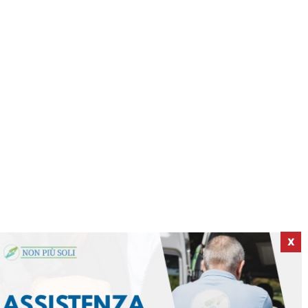
X
ICI