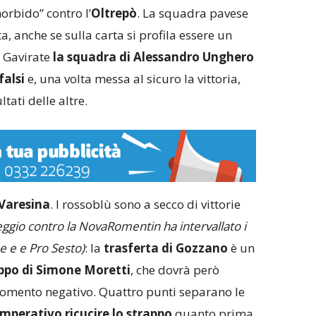
orbido” contro l’
Oltrepò
. La squadra pavese
 anche se sulla carta si profila essere un
a Gavirate
la squadra di Alessandro Unghero
falsi
e, una volta messa al sicuro la vittoria,
tati delle altre.
Varesina
. I rossoblù sono a secco di vittorie
ggio contro la NovaRomentin ha intervallato i
e e e Pro Sesto)
: la
trasferta di Gozzano
è un
uppo di Simone Moretti
, che dovrà però
 momento negativo. Quattro punti separano le
imperativo ricucire lo strappo
quanto prima.