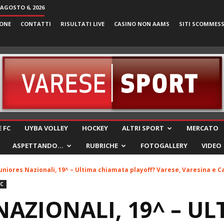
 AGOSTO 6, 2026
ONE
CONTATTI
RISULTATI LIVE
CASINO NON AAMS
SITI SCOMMES
VareseSport
 FC
UYBA VOLLEY
HOCKEY
ALTRI SPORT
MERCATO
ASPETTANDO…
RUBRICHE
FOTOGALLERY
VIDEO
uniores Nazionali, 19^ – Ultima chiamata playoff? Varese, Varesina e C
FC
NAZIONALI, 19^ – UL