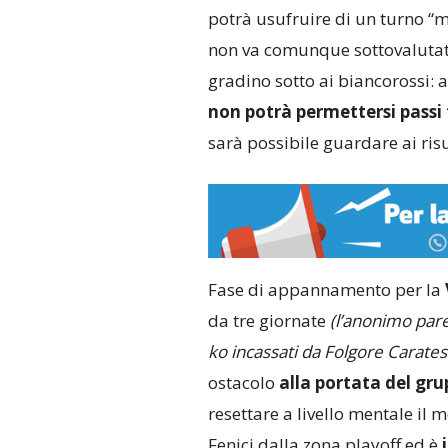
potrà usufruire di un turno “m
non va comunque sottovalutata,
gradino sotto ai biancorossi: 
non potrà permettersi passi 
sarà possibile guardare ai risul
Fase di appannamento per la
da tre giornate
(l’anonimo pare
ko incassati da Folgore Carates
ostacolo
alla portata del gr
resettare a livello mentale il
Fenici dalla zona playoff ed è