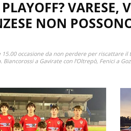
PLAYOFF? VARESE, V
NZESE NON POSSON
E
e 15.00 occasione da non perdere per riscattare il
. Biancorossi a Gavirate con l’Oltrepò, Fenici a Go