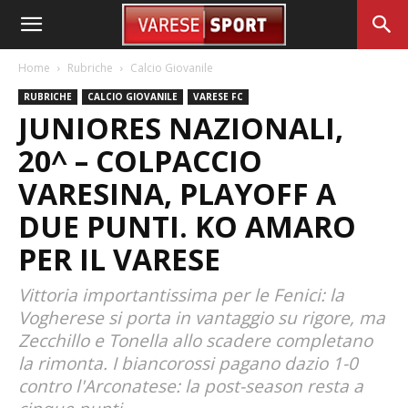
Home
Rubriche
Calcio Giovanile
RUBRICHE
CALCIO GIOVANILE
VARESE FC
JUNIORES NAZIONALI,
20^ – COLPACCIO
VARESINA, PLAYOFF A
DUE PUNTI. KO AMARO
PER IL VARESE
Vittoria importantissima per le Fenici: la
Vogherese si porta in vantaggio su rigore, ma
Zecchillo e Tonella allo scadere completano
la rimonta. I biancorossi pagano dazio 1-0
contro l'Arconatese: la post-season resta a