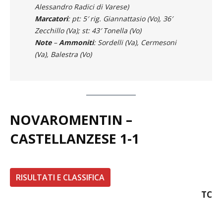
Arbitro
: Nicolò Panaino di Busto Arsizio
(Manuele Nardin di Busto Arsizio –
Alessandro Radici di Varese)
Marcatori
: pt: 5′ rig. Giannattasio (Vo), 36′
Zecchillo (Va); st: 43′ Tonella (Vo)
Note
–
Ammoniti
: Sordelli (Va), Cermesoni
(Va), Balestra (Vo)
NOVAROMENTIN –
CASTELLANZESE 1-1
RISULTATI E CLASSIFICA