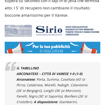
supera su Secondo con il tap-in di Jella che termina
alto. I 5′ di recupero non cambiano il risultato:
boccone amarissimo per il Varese.
IL TABELLINO
ARCONATESE – CITTÀ DI VARESE 1-0 (1-0)
Arconatese
: Porta, Summa, Casellato (43′ st
Pirro), Calabrese, Morelli, Nabigh, Colantonio
(26′ st Bergogni), Longhi (36′ pt Morcioni),