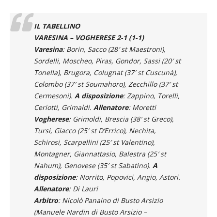
la zampata di Tonella che vale tre punti
pesantissimi per la Varesina.
IL TABELLINO
VARESINA – VOGHERESE 2-1 (1-1)
Varesina
: Borin, Sacco (28′ st Maestroni),
Sordelli, Moscheo, Piras, Gondor, Sassi (20′ st
Tonella), Brugora, Colugnat (37′ st Cuscunà),
Colombo (37′ st Soumahoro), Zecchillo (37′ st
Cermesoni).
A disposizione
: Zappino, Torelli,
Ceriotti, Grimaldi.
Allenatore
: Moretti
Vogherese
: Grimoldi, Brescia (38′ st Greco),
Tursi, Giacco (25′ st D’Errico), Nechita,
Schirosi, Scarpellini (25′ st Valentino),
Montagner, Giannattasio, Balestra (25′ st
Nahum), Genovese (35′ st Sabatino).
A
disposizione
: Norrito, Popovici, Angio, Astori.
Allenatore
: Di Lauri