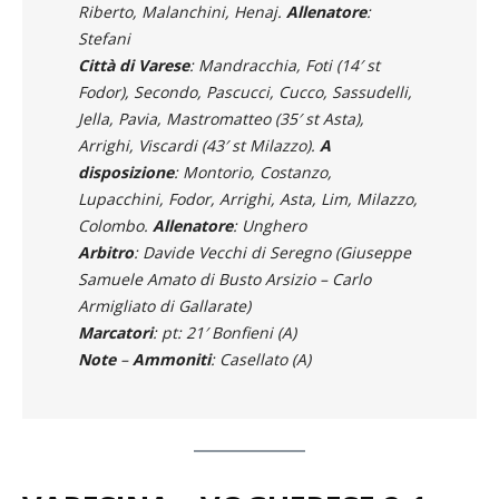
Fanelli, Nigro (30′ st Saporito), Bonfieni (26′ st
Cristoferi).
A disposizione
: Giamberini,
Riberto, Malanchini, Henaj.
Allenatore
:
Stefani
Città di Varese
: Mandracchia, Foti (14′ st
Fodor), Secondo, Pascucci, Cucco, Sassudelli,
Jella, Pavia, Mastromatteo (35′ st Asta),
Arrighi, Viscardi (43′ st Milazzo).
A
disposizione
: Montorio, Costanzo,
Lupacchini, Fodor, Arrighi, Asta, Lim, Milazzo,
Colombo.
Allenatore
: Unghero
Arbitro
: Davide Vecchi di Seregno (Giuseppe
Samuele Amato di Busto Arsizio – Carlo
Armigliato di Gallarate)
Marcatori
: pt: 21′ Bonfieni (A)
Note
–
Ammoniti
: Casellato (A)