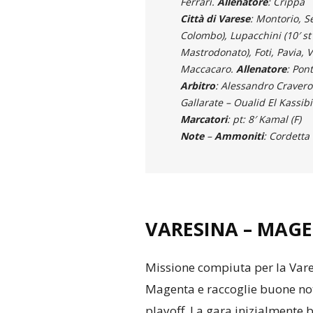
Ferrari.
Allenatore
: Crippa
Città di Varese
: Montorio, S
Colombo), Lupacchini (10′ st 
Mastrodonato), Foti, Pavia, V
Maccacaro.
Allenatore
: Pont
Arbitro
: Alessandro Cravero
Gallarate – Oualid El Kassib
Marcatori
: pt: 8′ Kamal (F)
Note
–
Ammoniti
: Cordetta 
VARESINA – MAGE
Missione compiuta per la Varesi
Magenta e raccoglie buone noti
playoff. La gara inizialmente 