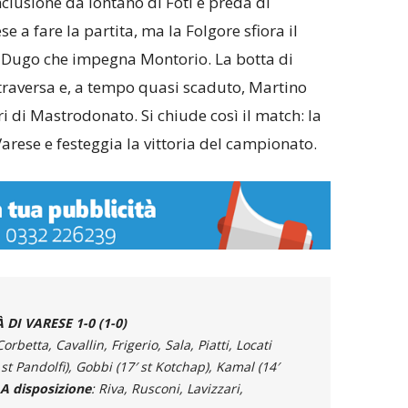
nclusione da lontano di Foti è preda di
se a fare la partita, ma la Folgore sfiora il
 Dugo che impegna Montorio. La botta di
a traversa e, a tempo quasi scaduto, Martino
ri di Mastrodonato. Si chiude così il match: la
arese e festeggia la vittoria del campionato.
DI VARESE 1-0 (1-0)
orbetta, Cavallin, Frigerio, Sala, Piatti, Locati
 st Pandolfi), Gobbi (17′ st Kotchap), Kamal (14′
A disposizione
: Riva, Rusconi, Lavizzari,