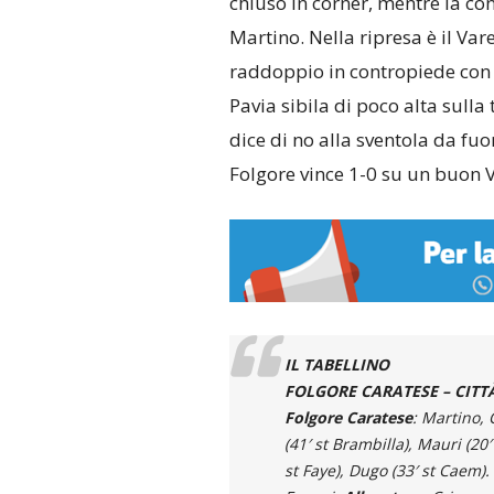
chiuso in corner, mentre la co
Martino. Nella ripresa è il Vare
raddoppio in contropiede con
Pavia sibila di poco alta sull
dice di no alla sventola da fuo
Folgore vince 1-0 su un buon V
IL TABELLINO
FOLGORE CARATESE – CITTÀ 
Folgore Caratese
: Martino, C
(41′ st Brambilla), Mauri (20′
st Faye), Dugo (33′ st Caem).