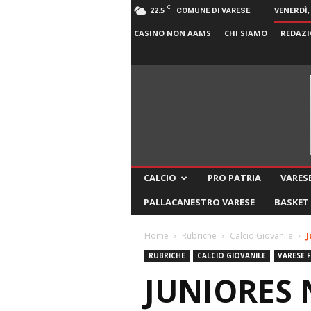
C
22.5
VENERDÌ,
COMUNE DI VARESE
CASINO NON AAMS
CHI SIAMO
REDAZI
CALCIO
PRO PATRIA
VARESE
PALLACANESTRO VARESE
BASKET
Home
Rubriche
Calcio Giovanile
J
RUBRICHE
CALCIO GIOVANILE
VARESE 
JUNIORES 