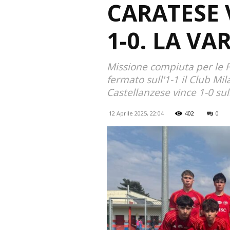
CARATESE 
1-0. LA VA
Missione compiuta per le F
fermato sull'1-1 il Club Mi
Castellanzese vince 1-0 sul
12 Aprile 2025, 22:04
402
0