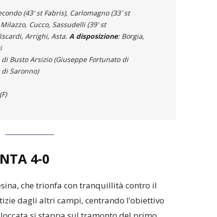
econdo (43′ st Fabris), Carlomagno (33′ st
Milazzo, Cucco, Sassudelli (39′ st
iscardi, Arrighi, Asta.
A disposizione
: Borgia,
i
 di Busto Arsizio (Giuseppe Fortunato di
i di Saronno)
(F)
NTA 4-0
na, che trionfa con tranquillità contro il
zie dagli altri campi, centrando l’obiettivo
bloccata si stappa sul tramonto del primo