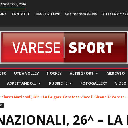
 AGOSTO 7, 2026
ONE
CONTATTI
RISULTATI LIVE
CASINO NON AAMS
SITI SCOMMES
VareseSport
 FC
UYBA VOLLEY
HOCKEY
ALTRI SPORT
MERCATO
ASPETTANDO…
RUBRICHE
FOTOGALLERY
VIDEO
uniores Nazionali, 26^ – La Folgore Caratese vince il Girone A: Varese...
FC
NAZIONALI, 26^ – L