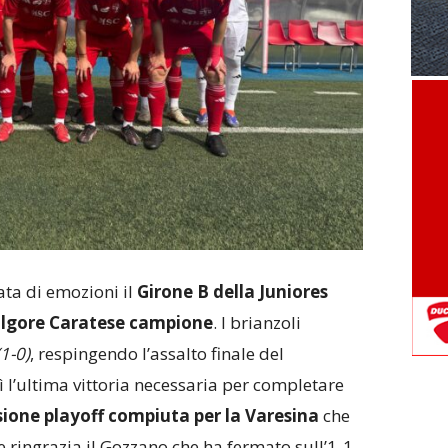
ata di emozioni il
Girone B della Juniores
lgore Caratese campione
. I brianzoli
(1-0)
, respingendo l’assalto finale del
ì l’ultima vittoria necessaria per completare
ione playoff compiuta per la Varesina
che
e ringrazia il Gozzano che ha fermato sull’1-1