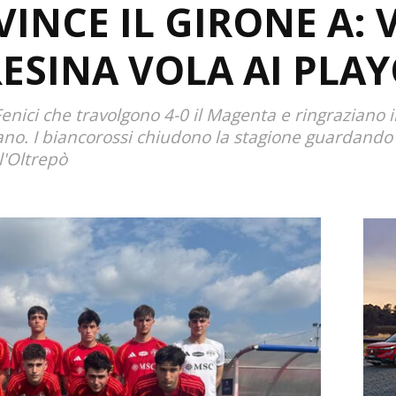
VINCE IL GIRONE A: 
RESINA VOLA AI PLAY
enici che travolgono 4-0 il Magenta e ringraziano 
lano. I biancorossi chiudono la stagione guardando i
l'Oltrepò