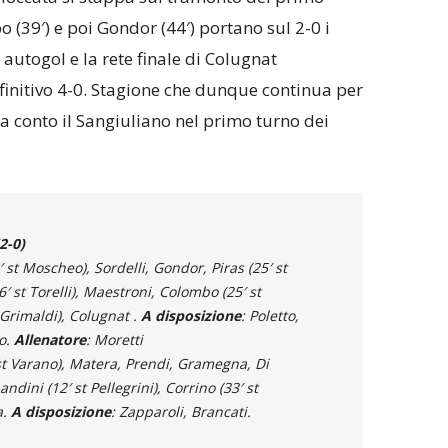
39′) e poi Gondor (44′) portano sul 2-0 i
 autogol e la rete finale di Colugnat
efinitivo 4-0. Stagione che dunque continua per
ida conto il Sangiuliano nel primo turno dei
2-0)
′ st Moscheo), Sordelli, Gondor, Piras (25′ st
6′ st Torelli), Maestroni, Colombo (25′ st
 Grimaldi), Colugnat .
A disposizione
: Poletto,
o.
Allenatore
: Moretti
 st Varano), Matera, Prendi, Gramegna, Di
Landini (12′ st Pellegrini), Corrino (33′ st
a.
A disposizione
: Zapparoli, Brancati.