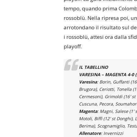
tempo, quando prima Colombo (
rossoblù. Nella ripresa poi, un
arrotondano il risultato sul d
i rossoblù, attesi ora dalla sf
playoff.
IL TABELLINO
VARESINA – MAGENTA 4-0 (
Varesina
: Borin, Guffanti (16
Brugora), Ceriotti, Tonella (1
Cermesoni), Grimoldi (16′ st
Cuscuna, Pecora, Soumahor
Magenta
: Magni, Salese (1′
Motoli, Biffi (12′ st Donghi), 
Berima), Scognamiglio, Test
Allenatore
: Invernizzi