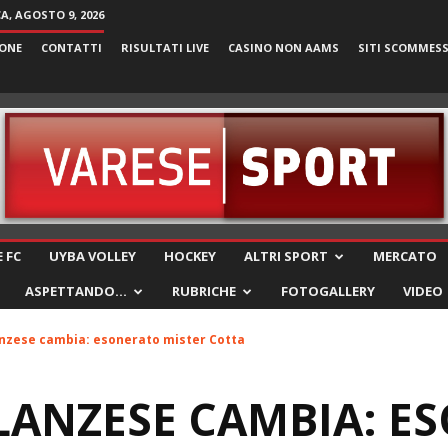
, AGOSTO 9, 2026
ONE
CONTATTI
RISULTATI LIVE
CASINO NON AAMS
SITI SCOMMES
VareseSport
 FC
UYBA VOLLEY
HOCKEY
ALTRI SPORT
MERCATO
ASPETTANDO…
RUBRICHE
FOTOGALLERY
VIDEO
anzese cambia: esonerato mister Cotta
LANZESE CAMBIA: E