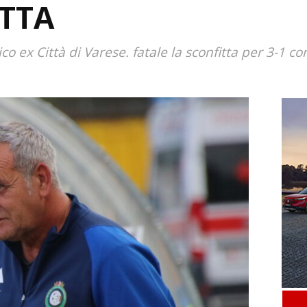
TTA
ico ex Città di Varese. fatale la sconfitta per 3-1 c