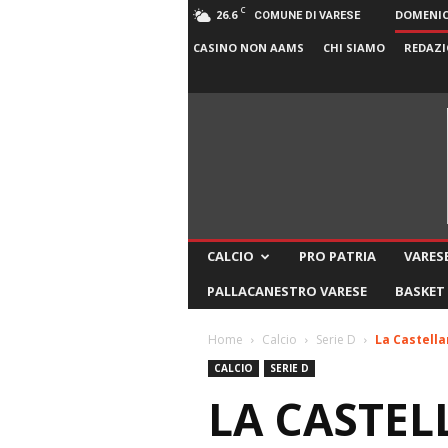
C
26.6
DOMENICA
COMUNE DI VARESE
CASINO NON AAMS
CHI SIAMO
REDAZI
CALCIO
PRO PATRIA
VARESE
PALLACANESTRO VARESE
BASKET
Home
Calcio
Serie D
La Castell
CALCIO
SERIE D
LA CASTEL