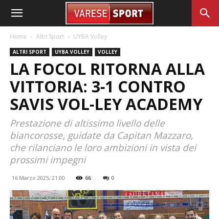
Home
Altri Sport
UYBA Volley
ALTRI SPORT
UYBA VOLLEY
VOLLEY
LA FOCOL RITORNA ALLA
VITTORIA: 3-1 CONTRO
SAVIS VOL-LEY ACADEMY
Prestazione di altissimo livello delle
biancorosse, guidate da Capitan Mazzaro,
che rilanciano le loro ambizioni in vista dei
prossimi impegni
16 Marzo 2025, 21:00
66
0