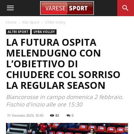
Home
Altri Sport
UYBA Volley
ALTRI SPORT
UYBA VOLLEY
LA FUTURA OSPITA
MELENDUGNO CON
L’OBIETTIVO DI
CHIUDERE COL SORRISO
LA REGULAR SEASON
Biancorosse in campo domenica 2 febbraio.
Fischio d'inizio alle ore 15:30
31 Gennaio 2025, 10:45
82
0