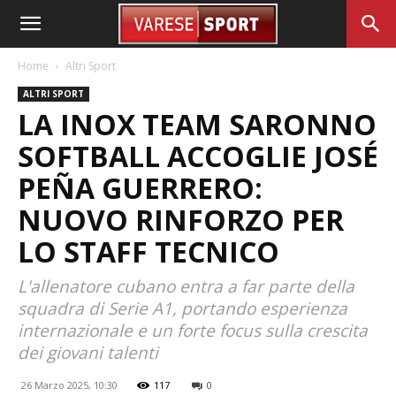
Home
Altri Sport
ALTRI SPORT
LA INOX TEAM SARONNO
SOFTBALL ACCOGLIE JOSÉ
PEÑA GUERRERO:
NUOVO RINFORZO PER
LO STAFF TECNICO
L'allenatore cubano entra a far parte della
squadra di Serie A1, portando esperienza
internazionale e un forte focus sulla crescita
dei giovani talenti
26 Marzo 2025, 10:30
117
0