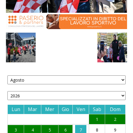
Lun
Mar
Mer
Gio
Ven
Sab
Dom
1
2
3
4
5
6
7
8
9