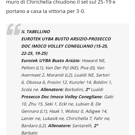
muro di Chirichella chiudono il set sul 25-19 e
portano a casa la vittoria per 3-0.
IL TABELLINO
EUROTEK UYBA BUSTO ARSIZIO-PROSECCO
DOC IMOCO VOLLEY CONEGLIANO (15-25,
22-25, 19-25)
Eurotek UYBA Busto Arsizio
: Howard NE,
Pelloni (L1), Van Der Pijl (NE), Piva (0), Van
Avermaet 2, Morandi (L2), Lualdi NE, Sartori
6, Obossa 6, Frosini 12, Kunzler 14, Boldini 1,
Scola ne.
Allenatore:
Barbolini,
2°
Lualdi
Prosecco Doc Imoco Volley Conegliano
: Gabi
10, Zhu 15, Seki 1, Eckl ne, Lubian 8, De
Gennaro (L1), Haak 1, Wolosz 0, Adigwe 14,
Lanier ne, Lukasik ne, Chirichella 7, Fahr ne,
Bardaro (L2).
Allenatore:
Santarelli,
2°
Barbato