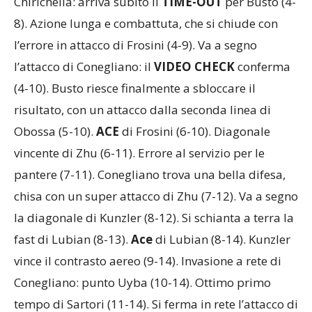
Chirichella: arriva subito il
TIME-OUT
per Busto (4-
8). Azione lunga e combattuta, che si chiude con
l’errore in attacco di Frosini (4-9). Va a segno
l’attacco di Conegliano: il
VIDEO CHECK
conferma
(4-10). Busto riesce finalmente a sbloccare il
risultato, con un attacco dalla seconda linea di
Obossa (5-10).
ACE
di Frosini (6-10). Diagonale
vincente di Zhu (6-11). Errore al servizio per le
pantere (7-11). Conegliano trova una bella difesa,
chisa con un super attacco di Zhu (7-12). Va a segno
la diagonale di Kunzler (8-12). Si schianta a terra la
fast di Lubian (8-13).
Ace
di Lubian (8-14). Kunzler
vince il contrasto aereo (9-14). Invasione a rete di
Conegliano: punto Uyba (10-14). Ottimo primo
tempo di Sartori (11-14). Si ferma in rete l’attacco di