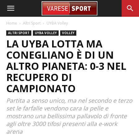
Home
Altri Sport
UYBA Volley
ALTRI SPORT
UYBA VOLLEY
VOLLEY
LA UYBA LOTTA MA
CONEGLIANO È DI UN
ALTRO PIANETA: 0-3 NEL
RECUPERO DI
CAMPIONATO
Partita a senso unico, ma nel secondo e terzo
set le farfalle vendono cara la pelle e
mostrano una bellissima pallavolo di fronte
agli oltre 3000 tifosi presenti alla e-work
arena