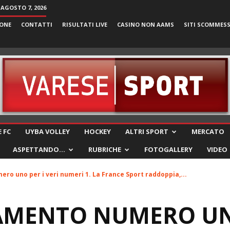
 AGOSTO 7, 2026
ONE
CONTATTI
RISULTATI LIVE
CASINO NON AAMS
SITI SCOMMES
VareseSport
 FC
UYBA VOLLEY
HOCKEY
ALTRI SPORT
MERCATO
ASPETTANDO…
RUBRICHE
FOTOGALLERY
VIDEO
o uno per i veri numeri 1. La France Sport raddoppia,...
AMENTO NUMERO UN