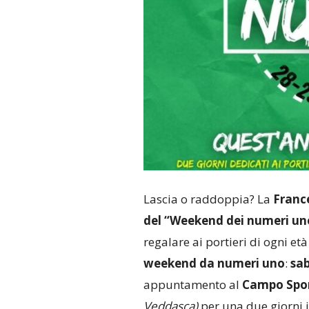
Lascia o raddoppia? La
France
del “Weekend dei numeri un
regalare ai portieri di ogni e
weekend da numeri uno
:
sab
appuntamento al
Campo Sport
Veddasca)
per una due giorni 