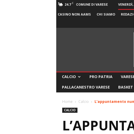
C
24.7
VENERDÌ,
COMUNE DI VARESE
CASINO NON AAMS
CHI SIAMO
REDAZI
CALCIO
PRO PATRIA
VARESE
PALLACANESTRO VARESE
BASKET
Home
Calcio
L’appuntamento numer
CALCIO
L’APPUNT