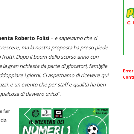
nta Roberto Folisi
–
e sapevamo che ci
rescere, ma la nostra proposta ha preso piede
i frutti. Dopo il boom dello scorso anno con
a la gran richiesta da parte di giocatori, famiglie
Erro
ddoppiare i giorni. Ci aspettiamo di ricevere qui
Contr
zzi: è un evento che per staff e qualità ha ben
à qualcosa di davvero unico
“.
a far
 da