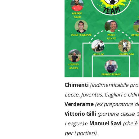
Chimenti
(indimenticabile pro
Lecce, Juventus, Cagliari e Udi
Verderame
(ex preparatore dei
Vittorio Gilli
(portiere classe 
League)
e
Manuel Savi
(che è
per i portieri)
.