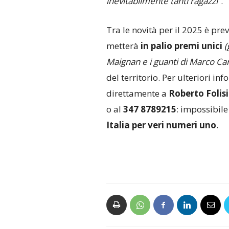
inevitabilmente tanti ragazzi
“.
Tra le novità per il 2025 è pre
metterà
in palio premi unici
(
Maignan e i guanti di Marco Ca
del territorio. Per ulteriori inf
direttamente a
Roberto Folis
o al
347 8789215
: impossibile
Italia per veri numeri uno
.