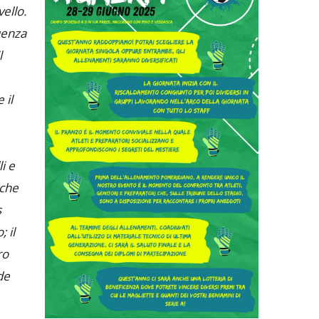
vello.
uenza
l
 il
i e
 che
s
 il
ro
de