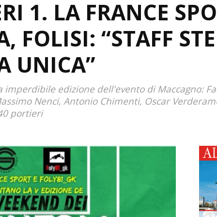
RI 1. LA FRANCE SP
 FOLISI: “STAFF ST
A UNICA”
nta imperdibile edizione dell'evento di Maccagno: F
 Massimo Nenci, Antonio Chimenti, Oscar Verderame,
40 portieri