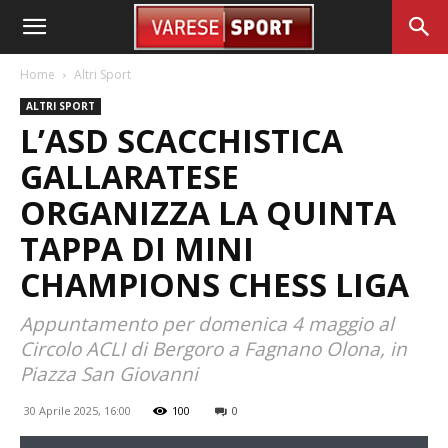
Home
Altri Sport
ALTRI SPORT
L’ASD SCACCHISTICA
GALLARATESE
ORGANIZZA LA QUINTA
TAPPA DI MINI
CHAMPIONS CHESS LIGA
Appuntamento per domenica 4 maggio al
Circolo ACLI di Bergoro a Fagnano Olona, in
Piazza San Giovanni
30 Aprile 2025, 16:00
100
0