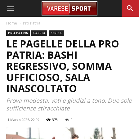
Home
Pro Patria
PRO PATRIA
CALCIO
SERIE C
LE PAGELLE DELLA PRO
PATRIA: BASHI
REGRESSIVO, SOMMA
UFFICIOSO, SALA
INASCOLTATO
Prova modesta, voti e giudizi a tono. Due sole
sufficienze stiracchiate
1 Marzo 2025, 22:09
378
0