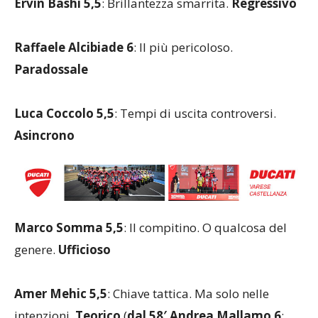
Ervin Bashi 5,5
: Brillantezza smarrita.
Regressivo
Raffaele Alcibiade 6
: Il più pericoloso.
Paradossale
Luca Coccolo 5,5
: Tempi di uscita controversi.
Asincrono
Marco Somma 5,5
: Il compitino. O qualcosa del
genere.
Ufficioso
Amer Mehic 5,5
: Chiave tattica. Ma solo nelle
intenzioni.
Teorico
(
dal 58′ Andrea Mallamo 6
: