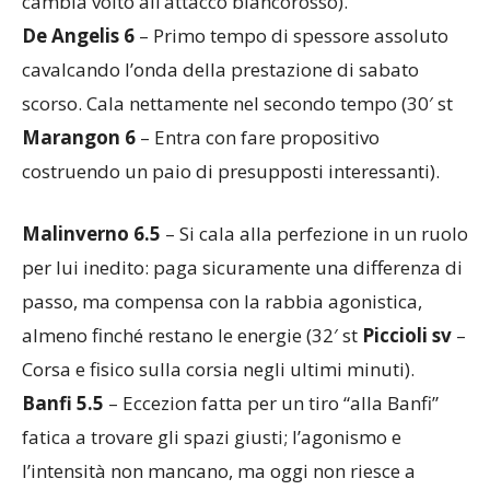
l’annullamento del possibile 2-2; il suo ingresso
cambia volto all’attacco biancorosso).
De Angelis 6
– Primo tempo di spessore assoluto
cavalcando l’onda della prestazione di sabato
scorso. Cala nettamente nel secondo tempo (30′ st
Marangon 6
– Entra con fare propositivo
costruendo un paio di presupposti interessanti).
Malinverno 6.5
– Si cala alla perfezione in un ruolo
per lui inedito: paga sicuramente una differenza di
passo, ma compensa con la rabbia agonistica,
almeno finché restano le energie (32′ st
Piccioli sv
–
Corsa e fisico sulla corsia negli ultimi minuti).
Banfi 5.5
– Eccezion fatta per un tiro “alla Banfi”
fatica a trovare gli spazi giusti; l’agonismo e