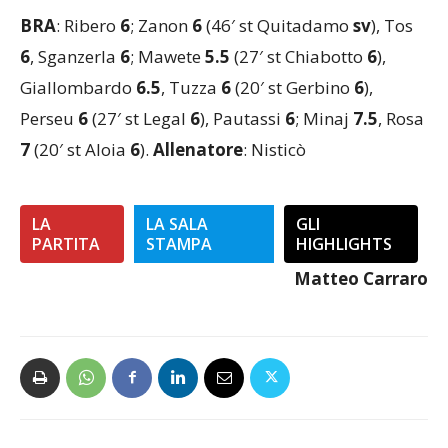
reazione che porta a sfiorare il pari
BRA
: Ribero
6
; Zanon
6
(46′ st Quitadamo
sv
), Tos
6
, Sganzerla
6
; Mawete
5.5
(27′ st Chiabotto
6
),
Giallombardo
6.5
, Tuzza
6
(20′ st Gerbino
6
),
Perseu
6
(27′ st Legal
6
), Pautassi
6
; Minaj
7.5
, Rosa
7
(20′ st Aloia
6
).
Allenatore
: Nisticò
LA
LA SALA
GLI
PARTITA
STAMPA
HIGHLIGHTS
Matteo Carraro