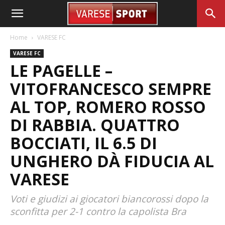
Home
VARESE FC
VARESE FC
LE PAGELLE –
VITOFRANCESCO SEMPRE
AL TOP, ROMERO ROSSO
DI RABBIA. QUATTRO
BOCCIATI, IL 6.5 DI
UNGHERO DÀ FIDUCIA AL
VARESE
Voti e giudizi ai giocatori biancorossi dopo la
sconfitta per 2-1 contro la capolista Bra