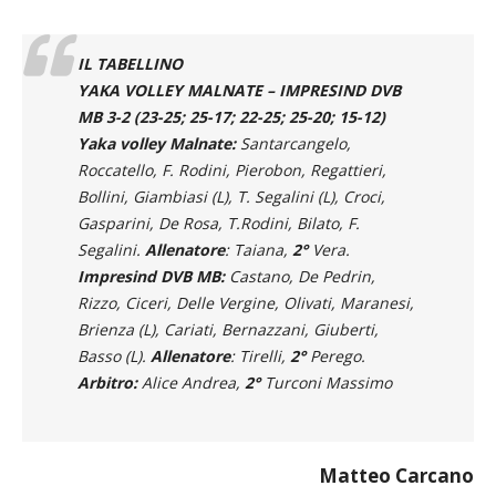
finale a terra e chiude i giochi: 15-12.
IL TABELLINO
YAKA VOLLEY MALNATE – IMPRESIND DVB
MB 3-2 (23-25; 25-17; 22-25; 25-20; 15-12)
Yaka volley Malnate:
Santarcangelo,
Roccatello, F. Rodini, Pierobon, Regattieri,
Bollini, Giambiasi (L), T. Segalini (L), Croci,
Gasparini, De Rosa, T.Rodini, Bilato, F.
Segalini.
Allenatore
: Taiana,
2°
Vera.
Impresind DVB MB:
Castano, De Pedrin,
Rizzo, Ciceri, Delle Vergine, Olivati, Maranesi,
Brienza (L), Cariati, Bernazzani, Giuberti,
Basso (L).
Allenatore
: Tirelli,
2°
Perego.
Arbitro:
Alice Andrea,
2°
Turconi Massimo
Matteo Carcano