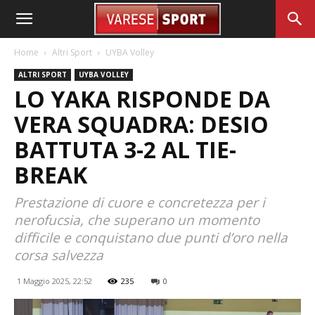
Home
Altri Sport
UYBA Volley
ALTRI SPORT
UYBA VOLLEY
LO YAKA RISPONDE DA
VERA SQUADRA: DESIO
BATTUTA 3-2 AL TIE-
BREAK
Prestazione di cuore e concretezza per i
nerofucsia, che superano un momento
difficile e conquistano due punti d’oro nella
corsa salvezza
1 Maggio 2025, 22:52
235
0