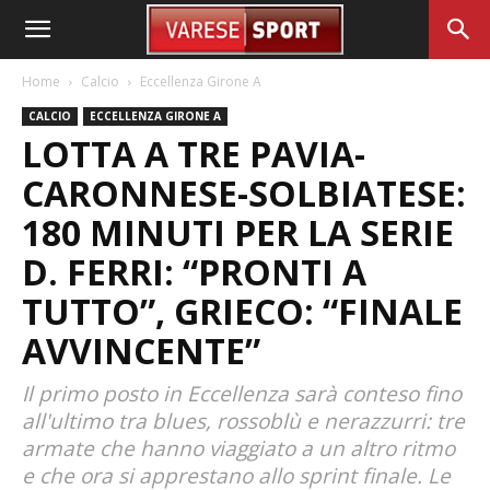
Home
Calcio
Eccellenza Girone A
CALCIO
ECCELLENZA GIRONE A
LOTTA A TRE PAVIA-
CARONNESE-SOLBIATESE:
180 MINUTI PER LA SERIE
D. FERRI: “PRONTI A
TUTTO”, GRIECO: “FINALE
AVVINCENTE”
Il primo posto in Eccellenza sarà conteso fino
all'ultimo tra blues, rossoblù e nerazzurri: tre
armate che hanno viaggiato a un altro ritmo
e che ora si apprestano allo sprint finale. Le