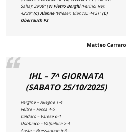
(Wieser, Reffo); 29’13”
(C) Wieser PP1
(Alanne,
Saha); 39’08”
(V) Pietro Borghi
(Perino, Re);
42’38”
(C) Alanne
(Wieser, Bianco); 44’21”
(C)
Oberrauch PS
Matteo Carraro
IHL – 7^ GIORNATA
(SABATO 25/10/2025)
Pergine – Alleghe 1-4
Feltre – Fassa 4-6
Caldaro – Varese 6-1
Dobbiaco – Valpellice 2-4