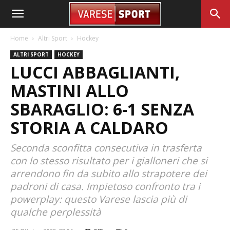
Home
Altri Sport
Hockey
ALTRI SPORT
HOCKEY
LUCCI ABBAGLIANTI,
MASTINI ALLO
SBARAGLIO: 6-1 SENZA
STORIA A CALDARO
Seconda sconfitta consecutiva in trasferta
con lo stesso risultato per i gialloneri che si
arrendono fin da subito allo strapotere dei
padroni di casa. Impietoso confronto tra i
powerplay: questo Varese lascia più di
qualche perplessità