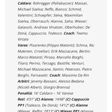
0)
Caldaro
: Rohregger (Pallabazzer); Massar,
Michael Soelva; Reffo, Bianco; Schmid,
Valentini; Schoepfer; Selva, Maximilian
Soelva, Oberrauch; Alanne, Saha, Wieser;
Galassiti, Andreas Vinatzer, Oberhuber; De
Donà, Cappuccio, Todesco.
Coach
: Teemu
Virtala
Varee
: Pisarenko (Filippo Matonti); Schina, Re;
Makinen, Crivellari; Erik Mazzacane, Bertin;
Marco Matonti; Piroso, Marcello Borghi,
Tilaro; Perino, Terzago, Bastille; Venturi,
Michael Mazzacane, Xamin; Peterson, Pietro
Borghi, Fornasetti.
Coach
: Massimo Da Rin
Arbitri
: Jeremy Bassani, Alessio Bedana
(Nicolò Alberti, Giorgio Brenna)
Penalità
: 16′ Caldaro – 16′ Varese
Reti
: 4’31”
(C) Alanne
; 14’48”
(C) Cappuccio
PP1
(Todesco, De Donà); 14’12”
(C) Alanne