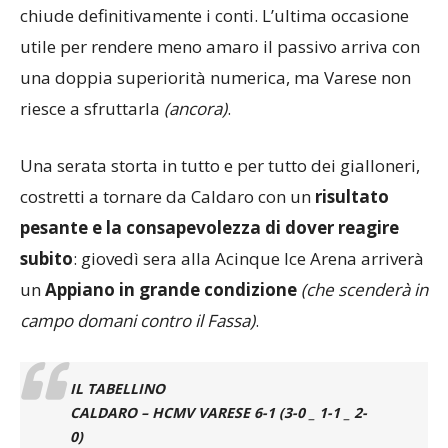
Poco dopo, il
rigore trasformato da Oberrauch
chiude definitivamente i conti. L’ultima occasione
utile per rendere meno amaro il passivo arriva con
una doppia superiorità numerica, ma Varese non
riesce a sfruttarla
(ancora)
.
Una serata storta in tutto e per tutto dei gialloneri,
costretti a tornare da Caldaro con un
risultato
pesante e la consapevolezza di dover reagire
subito
: giovedì sera alla Acinque Ice Arena arriverà
un
Appiano in grande condizione
(che scenderà in
campo domani contro il Fassa)
.
IL TABELLINO
CALDARO – HCMV VARESE 6-1 (3-0 _ 1-1 _ 2-