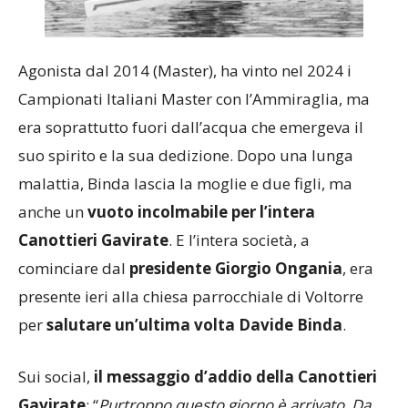
Agonista dal 2014 (Master), ha vinto nel 2024 i
Campionati Italiani Master con l’Ammiraglia, ma
era soprattutto fuori dall’acqua che emergeva il
suo spirito e la sua dedizione. Dopo una lunga
malattia, Binda lascia la moglie e due figli, ma
anche un
vuoto incolmabile per l’intera
Canottieri Gavirate
. E l’intera società, a
cominciare dal
presidente Giorgio Ongania
, era
presente ieri alla chiesa parrocchiale di Voltorre
per
salutare un’ultima volta Davide Binda
.
Sui social,
il messaggio d’addio della Canottieri
Gavirate
: “
Purtroppo questo giorno è arrivato. Da