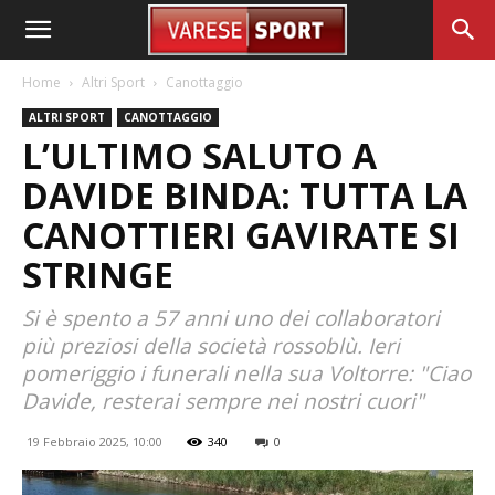
Home
Altri Sport
Canottaggio
ALTRI SPORT
CANOTTAGGIO
L’ULTIMO SALUTO A
DAVIDE BINDA: TUTTA LA
CANOTTIERI GAVIRATE SI
STRINGE
Si è spento a 57 anni uno dei collaboratori
più preziosi della società rossoblù. Ieri
pomeriggio i funerali nella sua Voltorre: "Ciao
Davide, resterai sempre nei nostri cuori"
19 Febbraio 2025, 10:00
340
0