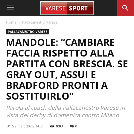
Home
Pallacanestro Varese
PALLACANESTRO VARESE
MANDOLE: “CAMBIARE
FACCIA RISPETTO ALLA
PARTITA CON BRESCIA. SE
GRAY OUT, ASSUI E
BRADFORD PRONTI A
SOSTITUIRLO”
Parola al coach della Pallacanestro Varese in
vista del derby di domenica contro Milano
31 Gennaio 2025, 14:00
1003
0