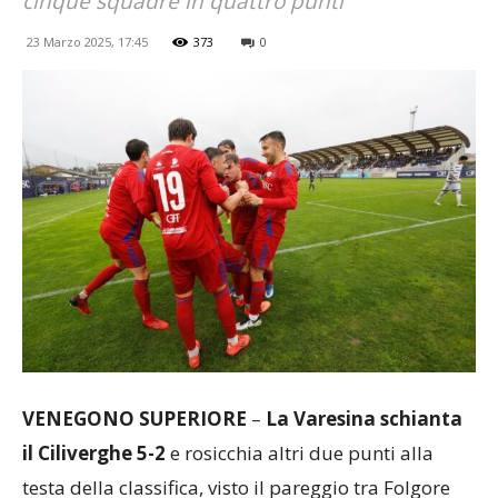
cinque squadre in quattro punti
23 Marzo 2025, 17:45
373
0
VENEGONO SUPERIORE
–
La Varesina schianta
il Ciliverghe 5-2
e rosicchia altri due punti alla
testa della classifica, visto il pareggio tra Folgore