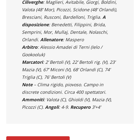
Allenatore
: Spilli.
Ciliverghe
: Maglieri, Avitabile, Giorgi, Boldini,
Valota (48’ Mor), Picozzi, Scidone (48’ Orlandi),
Bresciani, Rusconi, Bardelloni, Triglia.
A
disposizione
: Benedetti, Filippini, Brida,
Semprini, Mor, Mullaj, Dentale, Nolaschi,
Orlandi.
Allenatore
: Maspero
Arbitro
: Alessio Amadei di Terni (Ielo /
Gookooluk)
Marcatori
: 2’ Bertoli (V), 22’ Bertoli rig. (V), 23’
Mazia (V), 67’ Miconi (V), 68’ Orlandi (C), 74’
Triglia (C), 76’ Bertoli (V)
Note
– Clima rigido, piovoso. Campo in
discrete condizioni. Circa 400 spettatori.
Ammoniti
: Valota (C), Ghioldi (V), Mazia (V),
Picozzi (C).
Angoli
: 4-9.
Recupero
3’+4’