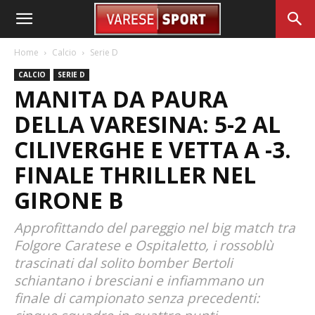
Home
Calcio
Serie D
CALCIO
SERIE D
MANITA DA PAURA
DELLA VARESINA: 5-2 AL
CILIVERGHE E VETTA A -3.
FINALE THRILLER NEL
GIRONE B
Approfittando del pareggio nel big match tra
Folgore Caratese e Ospitaletto, i rossoblù
trascinati dal solito bomber Bertoli
schiantano i bresciani e infiammano un
finale di campionato senza precedenti: