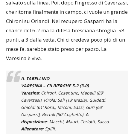
occasioni, la prima per Sassi, il cui tentativo è
salvato sulla linea. Poi, dopo l’ingresso di Caverzasi,
che ritorna finalmente in campo, ci vuole un grande
Chironi su Orlandi. Nel recupero Gasparri ha la
chance del 6-2 ma la difesa bresciana sbroglia. 58
punti, a 3 dalla vetta. Chi ci credeva poco più di un
mese fa, sarebbe stato preso per pazzo. La
Varesina è viva.
IL TABELLINO
VARESINA – CILIVERGHE 5-2 (3-0)
Varesina
: Chironi, Cosentino, Mapelli (89’
Caverzasi), Pirola; Sali (13’ Mazia), Guidetti,
Ghioldi (61’ Rosa), Miconi; Sassi, Guri (63’
Gasparri), Bertoli (80’ Coghetto).
A
disposizione
: Macchi, Mauri, Ceriotti, Sacco.