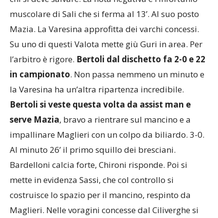
chi si deve salvare. La nota negativa è l’infortunio
muscolare di Sali che si ferma al 13’. Al suo posto
Mazia. La Varesina approfitta dei varchi concessi.
Su uno di questi Valota mette giù Guri in area. Per
l’arbitro è rigore.
Bertoli dal dischetto fa 2-0 e 22
in campionato
. Non passa nemmeno un minuto e
la Varesina ha un’altra ripartenza incredibile.
Bertoli si veste questa volta da assist man e
serve Mazia
, bravo a rientrare sul mancino e a
impallinare Maglieri con un colpo da biliardo. 3-0.
Al minuto 26’ il primo squillo dei bresciani.
Bardelloni calcia forte, Chironi risponde. Poi si
mette in evidenza Sassi, che col controllo si
costruisce lo spazio per il mancino, respinto da