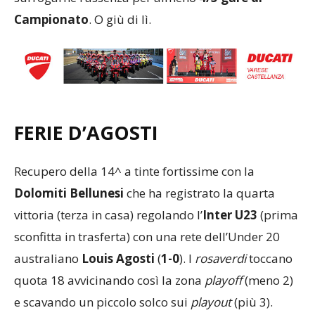
Campionato
. O giù di lì.
FERIE D’AGOSTI
Recupero della 14^ a tinte fortissime con la
Dolomiti Bellunesi
che ha registrato la quarta
vittoria (terza in casa) regolando l’
Inter U23
(prima
sconfitta in trasferta) con una rete dell’Under 20
australiano
Louis
Agosti
(
1-0
). I
rosaverdi
toccano
quota 18 avvicinando così la zona
playoff
(meno 2)
e scavando un piccolo solco sui
playout
(più 3).