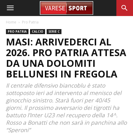
Home
Pro Patria
PRO PATRIA
CALCIO
SERIE C
MASI: ARRIVEDERCI AL
2026. PRO PATRIA ATTESA
DA UNA DOLOMITI
BELLUNESI IN FREGOLA
Il centrale difensivo biancoblu è stato
sottoposto ieri ad intervento al menisco del
ginocchio sinistro. Starà fuori per 40/45
giorni. Il prossimo avversario dei tigrotti ha
battuto l’Inter U23 nel recupero della 14^.
Rosso a Bonatti che non sarà in panchina allo
“Speroni”