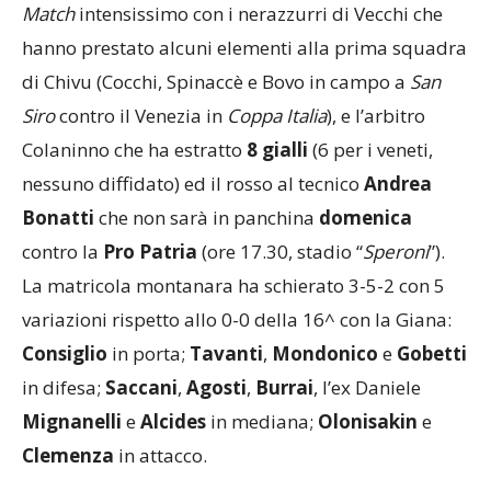
Match
intensissimo con i nerazzurri di Vecchi che
hanno prestato alcuni elementi alla prima squadra
di Chivu (Cocchi, Spinaccè e Bovo in campo a
San
Siro
contro il Venezia in
Coppa Italia
), e l’arbitro
Colaninno che ha estratto
8 gialli
(6 per i veneti,
nessuno diffidato) ed il rosso al tecnico
Andrea
Bonatti
che non sarà in panchina
domenica
contro la
Pro Patria
(ore 17.30, stadio “
Speroni
”).
La matricola montanara ha schierato 3-5-2 con 5
variazioni rispetto allo 0-0 della 16^ con la Giana:
Consiglio
in porta;
Tavanti
,
Mondonico
e
Gobetti
in difesa;
Saccani
,
Agosti
,
Burrai
, l’ex Daniele
Mignanelli
e
Alcides
in mediana;
Olonisakin
e
Clemenza
in attacco.