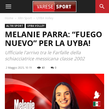
Home
Altri Sport
UYBA Volley
ALTRI SPORT
UYBA VOLLEY
MELANIE PARRA: “FUEGO
NUEVO” PER LA UYBA!
Ufficiale l'arrivo tra le Farfalle della
schiacciatrice messicana classe 2002
2 Maggio 2025, 10:19
61
0