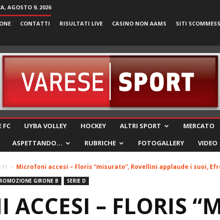
, AGOSTO 9, 2026
ONE
CONTATTI
RISULTATI LIVE
CASINO NON AAMS
SITI SCOMMES
VareseSport
 FC
UYBA VOLLEY
HOCKEY
ALTRI SPORT
MERCATO
ASPETTANDO…
RUBRICHE
FOTOGALLERY
VIDEO
e H
Microfoni accesi – Floris “misurato”, Rovellini applaude i suoi, Efr
ROMOZIONE GIRONE B
SERIE D
 ACCESI – FLORIS “