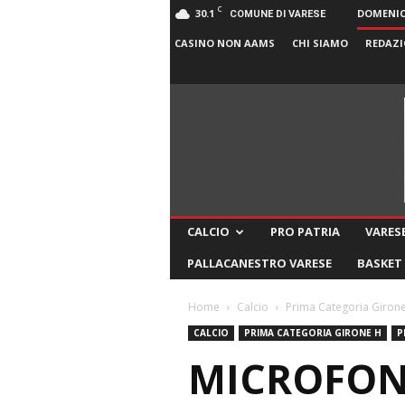
C
30.1
DOMENICA
COMUNE DI VARESE
CASINO NON AAMS
CHI SIAMO
REDAZI
CALCIO
PRO PATRIA
VARESE
PALLACANESTRO VARESE
BASKET
Home
Calcio
Prima Categoria Giron
CALCIO
PRIMA CATEGORIA GIRONE H
P
MICROFONI