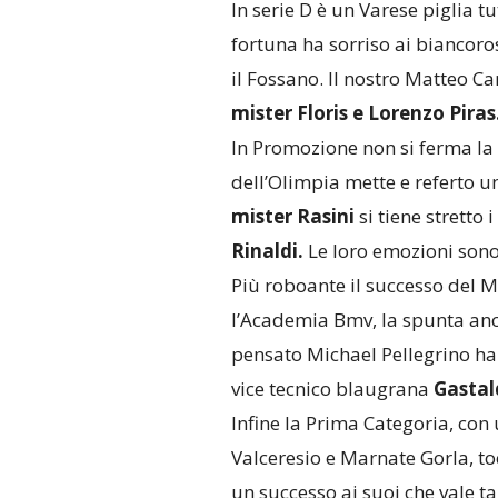
In serie D è un Varese piglia tut
fortuna ha sorriso ai biancoro
il Fossano. Il nostro Matteo Ca
mister Floris e Lorenzo Piras
In Promozione non si ferma la 
dell’Olimpia mette e referto un
mister Rasini
si tiene stretto
Rinaldi.
Le loro emozioni sono
Più roboante il successo del M
l’Academia Bmv, la spunta anch
pensato Michael Pellegrino ha 
vice tecnico blaugrana
Gastal
Infine la Prima Categoria, con u
Valceresio e Marnate Gorla, toc
un successo ai suoi che vale t