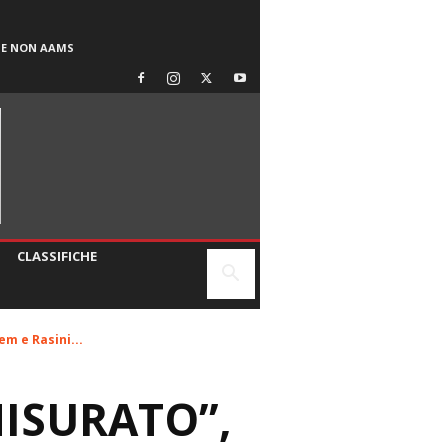
SE NON AAMS
CLASSIFICHE
em e Rasini...
MISURATO”,