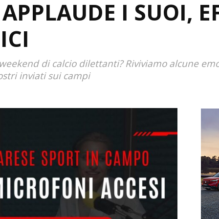
 APPLAUDE I SUOI, E
ICI
weekend di calcio dilettanti? Riviviamo alcune emo
stri inviati sui campi