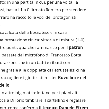
to: in una partita in cui, per una volta, la
ssi, basta l’1 a 0 firmato Romero per stendere
rraro ha raccolto le voci dei protagonisti,
.
cavalcata della Besnatese e in casa
a prestazione cinica: vittoria di misura (1-0),
 i tre punti, qualche rammarico per il
patron
 passate dal microfono di Francesco Botta.
orazzone che in un batti e ribatti con
e grazie alle doppietta di Petruzzellis: ci ha
raccogliere i giudizi di mister
Rovellini
e del
dello
.
n altro big match: lottano per i piani alti
ca a Di Iorio timbrare il cartellino e regalare
anto, come conferma il
tecnico Daniele Efrem