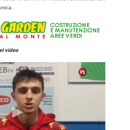
onica.
l video