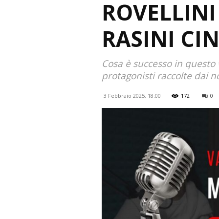
ROVELLINI
RASINI CIN
Cosa è successo in questo 
protagonisti raccolte dai no
3 Febbraio 2025, 18:00
172
0