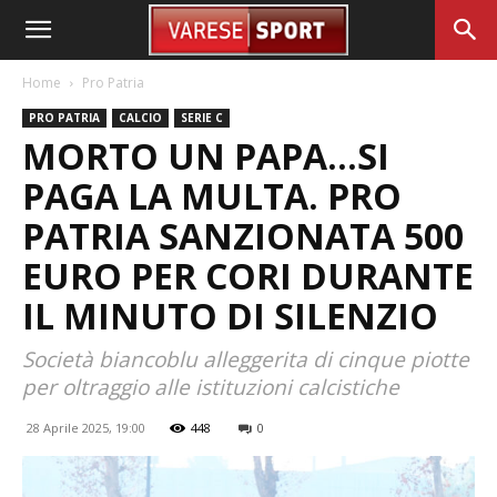
Home
Pro Patria
PRO PATRIA
CALCIO
SERIE C
MORTO UN PAPA…SI
PAGA LA MULTA. PRO
PATRIA SANZIONATA 500
EURO PER CORI DURANTE
IL MINUTO DI SILENZIO
Società biancoblu alleggerita di cinque piotte
per oltraggio alle istituzioni calcistiche
28 Aprile 2025, 19:00
448
0