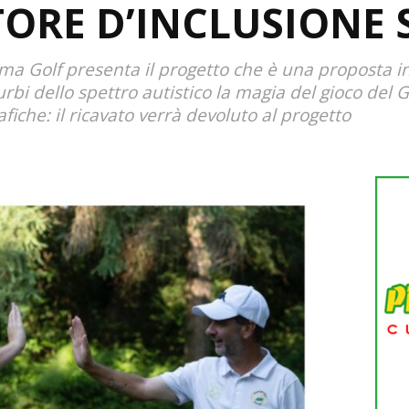
ORE D’INCLUSIONE 
ma Golf presenta il progetto che è una proposta inc
rbi dello spettro autistico la magia del gioco del G
fiche: il ricavato verrà devoluto al progetto