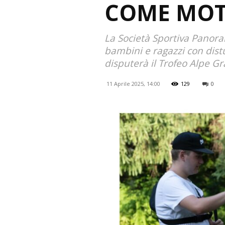
COME MOT
La Società Sportiva Panora
bambini e ragazzi con distu
disputerà il Trofeo Alpe Gra
11 Aprile 2025, 14:00
129
0