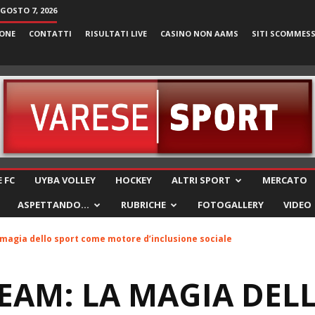
AGOSTO 7, 2026
ONE
CONTATTI
RISULTATI LIVE
CASINO NON AAMS
SITI SCOMMES
VareseSport
 FC
UYBA VOLLEY
HOCKEY
ALTRI SPORT
MERCATO
ASPETTANDO…
RUBRICHE
FOTOGALLERY
VIDEO
 magia dello sport come motore d’inclusione sociale
EAM: LA MAGIA DEL