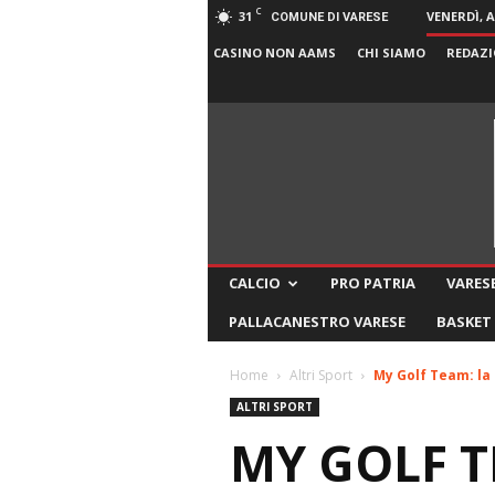
C
31
VENERDÌ, 
COMUNE DI VARESE
CASINO NON AAMS
CHI SIAMO
REDAZI
CALCIO
PRO PATRIA
VARESE
PALLACANESTRO VARESE
BASKET
Home
Altri Sport
My Golf Team: la
ALTRI SPORT
MY GOLF T