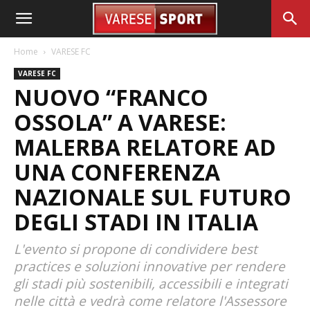
Home
VARESE FC
VARESE FC
NUOVO “FRANCO
OSSOLA” A VARESE:
MALERBA RELATORE AD
UNA CONFERENZA
NAZIONALE SUL FUTURO
DEGLI STADI IN ITALIA
L'evento si propone di condividere best
practices e soluzioni innovative per rendere
gli stadi più sostenibili, accessibili e integrati
nelle città e vedrà come relatore l'Assessore