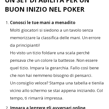
UN SET DI ABILITÀ PER UN
BUON INIZIO NEL POKER
Conosci le tue mani a menadito
Molti giocatori si siedono a un tavolo senza
memorizzare la classifica delle mani. Un errore
da principianti!
Ho visto un tizio foldare una scala perché
pensava che un colore la battesse. Non essere
quel tizio. Impara la gerarchia. Fallo così bene
che non hai nemmeno bisogno di pensarci.
Un consiglio veloce? Stampa una tabella e tienila
vicino allo schermo se stai appena iniziando. Col
tempo, ti rimarrà impressa.