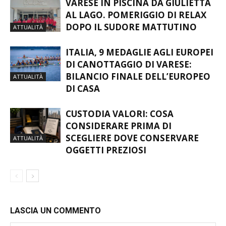
VARESE IN PISCINA DA GIULIETTA
AL LAGO. POMERIGGIO DI RELAX
DOPO IL SUDORE MATTUTINO
ATTUALITÀ
ITALIA, 9 MEDAGLIE AGLI EUROPEI
DI CANOTTAGGIO DI VARESE:
BILANCIO FINALE DELL’EUROPEO
ATTUALITÀ
DI CASA
CUSTODIA VALORI: COSA
CONSIDERARE PRIMA DI
SCEGLIERE DOVE CONSERVARE
ATTUALITÀ
OGGETTI PREZIOSI