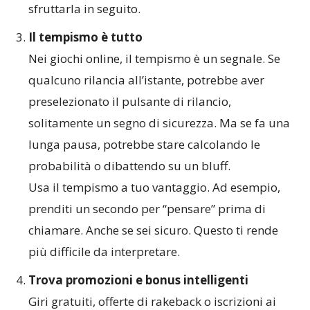
a un rilancio, hai un’opportunità d’oro per
sfruttarla in seguito.
Il tempismo è tutto
Nei giochi online, il tempismo è un segnale. Se
qualcuno rilancia all’istante, potrebbe aver
preselezionato il pulsante di rilancio,
solitamente un segno di sicurezza. Ma se fa una
lunga pausa, potrebbe stare calcolando le
probabilità o dibattendo su un bluff.
Usa il tempismo a tuo vantaggio. Ad esempio,
prenditi un secondo per “pensare” prima di
chiamare. Anche se sei sicuro. Questo ti rende
più difficile da interpretare.
Trova promozioni e bonus intelligenti