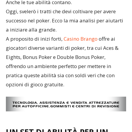
Anche le tue abilità contano.
Oggi, svelerò i tratti che devi coltivare per avere
successo nel poker. Ecco la mia analisi per aiutarti
a iniziare alla grande.
A proposito di inizi forti,
Casino Brango
offre ai
giocatori diverse varianti di poker, tra cui Aces &
Eights, Bonus Poker e Double Bonus Poker,
offrendo un ambiente perfetto per mettere in
pratica queste abilità sia con soldi veri che con
opzioni di gioco gratuite.