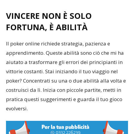
può darti un enorme vantaggio.
VINCERE NON È SOLO
FORTUNA, È ABILITÀ
Il poker online richiede strategia, pazienza e
apprendimento. Queste abilità sono ciò che mi ha
aiutato a trasformare gli errori dei principianti in
vittorie costanti. Stai iniziando il tuo viaggio nel
poker? Concentrati su una o due abilità alla volta e
costruisci da lì. Inizia con piccole partite, metti in
pratica questi suggerimenti e guarda il tuo gioco
evolversi.