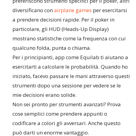
preferiscono strumenti specifici per il poker, altri
diversificano con
airplane games
per esercitarsi
a prendere decisioni rapide. Per il poker in
particolare, gli HUD (Heads-Up Display)
mostrano statistiche come la frequenza con cui
qualcuno folda, punta o chiama.
Per i principianti, app come Equilab ti aiutano a
esercitarti a calcolare le probabilità. Quando ho
iniziato, facevo passare le mani attraverso questi
strumenti dopo una sessione per vedere se le
mie decisioni erano solide.
Non sei pronto per strumenti avanzati? Prova
cose semplici come prendere appunti o
codificare a colori gli avversari. Anche questo