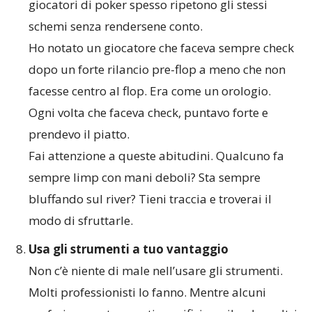
giocatori di poker spesso ripetono gli stessi
schemi senza rendersene conto.
Ho notato un giocatore che faceva sempre check
dopo un forte rilancio pre-flop a meno che non
facesse centro al flop. Era come un orologio.
Ogni volta che faceva check, puntavo forte e
prendevo il piatto.
Fai attenzione a queste abitudini. Qualcuno fa
sempre limp con mani deboli? Sta sempre
bluffando sul river? Tieni traccia e troverai il
modo di sfruttarle.
Usa gli strumenti a tuo vantaggio
Non c’è niente di male nell’usare gli strumenti.
Molti professionisti lo fanno. Mentre alcuni