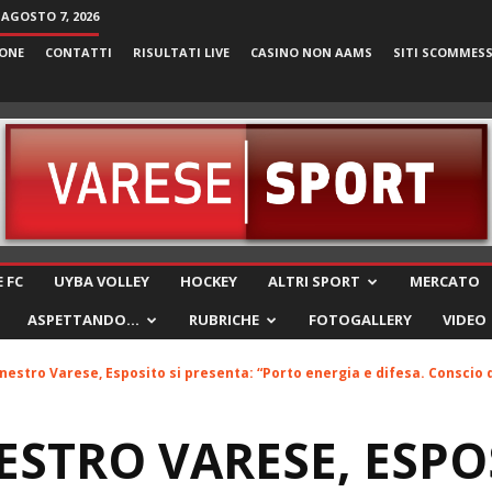
 AGOSTO 7, 2026
ONE
CONTATTI
RISULTATI LIVE
CASINO NON AAMS
SITI SCOMMES
VareseSport
 FC
UYBA VOLLEY
HOCKEY
ALTRI SPORT
MERCATO
ASPETTANDO…
RUBRICHE
FOTOGALLERY
VIDEO
nestro Varese, Esposito si presenta: “Porto energia e difesa. Conscio 
STRO VARESE, ESPOS