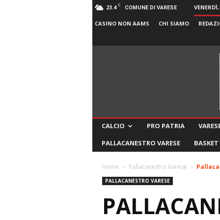
C
23.4
VENERDÌ,
COMUNE DI VARESE
CASINO NON AAMS
CHI SIAMO
REDAZI
CALCIO
PRO PATRIA
VARESE
PALLACANESTRO VARESE
BASKET
Home
Pallacanestro Varese
Pallaca
PALLACANESTRO VARESE
PALLACANE