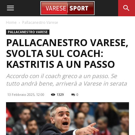
Home
Pallacanestro Varese
PALLACANESTRO VARESE
PALLACANESTRO VARESE,
SVOLTA SUL COACH:
KASTRITIS A UN PASSO
Accordo con il coach greco a un passo. Se
tutto andrà bene, arriverà a Varese in serata
13 Febbraio 2025, 12:00
1329
0