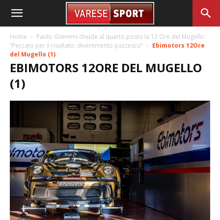
Home
Paolo Gnemmi chiude al quarto posto la 12 Ore del Mugello:
“Peccato per il risultato, divertimento pazzesco”
Ebimotors 12Ore
del Mugello (1)
EBIMOTORS 12ORE DEL MUGELLO
(1)