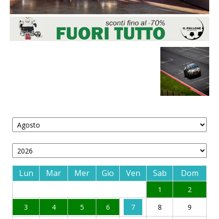
Lun
Mar
Mer
Gio
Ven
Sab
Dom
1
2
3
4
5
6
7
8
9