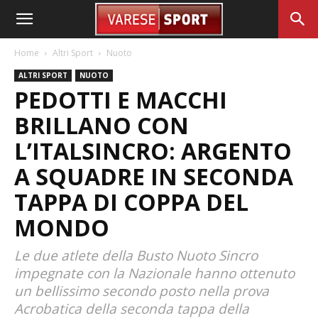
Home
Altri Sport
Nuoto
ALTRI SPORT
NUOTO
PEDOTTI E MACCHI
BRILLANO CON
L’ITALSINCRO: ARGENTO
A SQUADRE IN SECONDA
TAPPA DI COPPA DEL
MONDO
Le due atlete della Busto Nuoto Sincro
impegnate con la Nazionale hanno ottenuto
un bellissimo secondo posto nella prova
Acrobatica della seconda tappa della