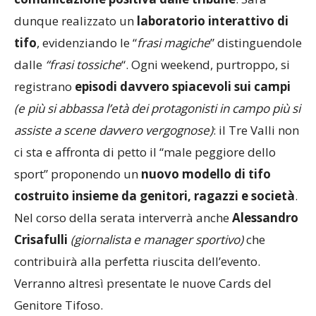
comunicazione positiva dalle tribune
. Sarà
dunque realizzato un
laboratorio interattivo di
tifo
, evidenziando le “
frasi magiche
” distinguendole
dalle
“frasi tossiche
“. Ogni weekend, purtroppo, si
registrano
episodi davvero spiacevoli sui campi
(e più si abbassa l’età dei protagonisti in campo più si
assiste a scene davvero vergognose)
: il Tre Valli non
ci sta e affronta di petto il “male peggiore dello
sport” proponendo un
nuovo modello di tifo
costruito insieme da genitori, ragazzi e società
.
Nel corso della serata interverrà anche
Alessandro
Crisafulli
(giornalista e manager sportivo)
che
contribuirà alla perfetta riuscita dell’evento.
Verranno altresì presentate le nuove Cards del