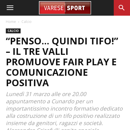
Home
Calcio
CALCIO
“PENSO… QUINDI TIFO!”
– IL TRE VALLI
PROMUOVE FAIR PLAY E
COMUNICAZIONE
POSITIVA
Lunedì 31 marzo alle ore 20.00
appuntamento a Cunardo per un
importantissimo incontro formativo dedicato
alla costruzione di un tifo positivo realizzato
insieme da genitori, ragazzi e società.