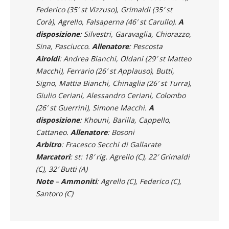
Federico (35′ st Vizzuso), Grimaldi (35′ st
Corà), Agrello, Falsaperna (46′ st Carullo).
A
disposizione
: Silvestri, Garavaglia, Chiorazzo,
Sina, Pasciucco.
Allenatore
: Pescosta
Airoldi
: Andrea Bianchi, Oldani (29′ st Matteo
Macchi), Ferrario (26′ st Applauso), Butti,
Signo, Mattia Bianchi, Chinaglia (26′ st Turra),
Giulio Ceriani, Alessandro Ceriani, Colombo
(26′ st Guerrini), Simone Macchi.
A
disposizione
: Khouni, Barilla, Cappello,
Cattaneo.
Allenatore
: Bosoni
Arbitro
: Fracesco Secchi di Gallarate
Marcatori
: st: 18′ rig. Agrello (C), 22′ Grimaldi
(C), 32′ Butti (A)
Note
–
Ammoniti
: Agrello (C), Federico (C),
Santoro (C)