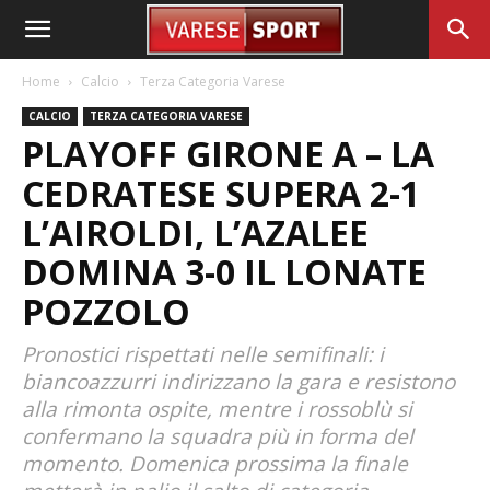
Home
Calcio
Terza Categoria Varese
CALCIO
TERZA CATEGORIA VARESE
PLAYOFF GIRONE A – LA
CEDRATESE SUPERA 2-1
L’AIROLDI, L’AZALEE
DOMINA 3-0 IL LONATE
POZZOLO
Pronostici rispettati nelle semifinali: i
biancoazzurri indirizzano la gara e resistono
alla rimonta ospite, mentre i rossoblù si
confermano la squadra più in forma del
momento. Domenica prossima la finale