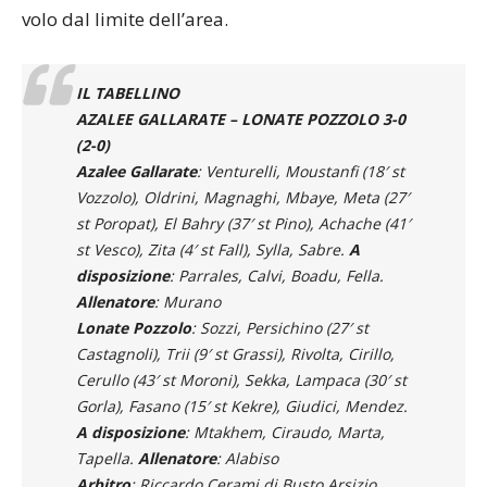
volo dal limite dell’area.
IL TABELLINO
AZALEE GALLARATE – LONATE POZZOLO 3-0
(2-0)
Azalee Gallarate
: Venturelli, Moustanfi (18′ st
Vozzolo), Oldrini, Magnaghi, Mbaye, Meta (27′
st Poropat), El Bahry (37′ st Pino), Achache (41′
st Vesco), Zita (4′ st Fall), Sylla, Sabre.
A
disposizione
: Parrales, Calvi, Boadu, Fella.
Allenatore
: Murano
Lonate Pozzolo
: Sozzi, Persichino (27′ st
Castagnoli), Trii (9′ st Grassi), Rivolta, Cirillo,
Cerullo (43′ st Moroni), Sekka, Lampaca (30′ st
Gorla), Fasano (15′ st Kekre), Giudici, Mendez.
A disposizione
: Mtakhem, Ciraudo, Marta,
Tapella.
Allenatore
: Alabiso
Arbitro
: Riccardo Cerami di Busto Arsizio