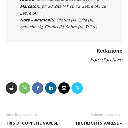
Marcatori
: pt: 30′ Zita (A); st: 12′ Sabre (A), 28′
Sabre (A)
Note
–
Ammoniti
: Oldrini (A), Sylla (A),
Achache (A), Giudici (L), Sabre (A), Trii (L).
Redazione
Foto d’archivio
Articolo precedente
Articolo successivo
TRIS DI COPPE! IL VARESE
HIGHLIGHTS VARESE –