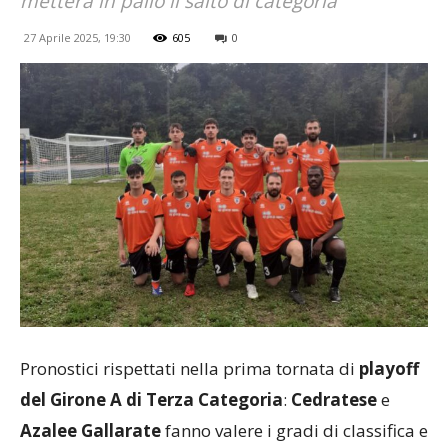
metterà in palio il salto di categoria
27 Aprile 2025, 19:30
605
0
Pronostici rispettati nella prima tornata di
playoff
del Girone A di Terza Categoria
:
Cedratese
e
Azalee Gallarate
fanno valere i gradi di classifica e