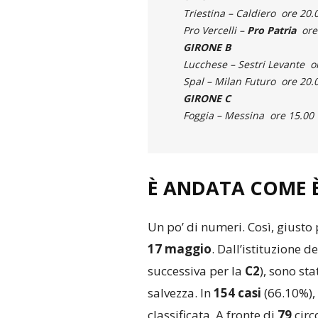
Triestina – Caldiero ore 20.
Pro Vercelli –
Pro Patria
ore
GIRONE B
Lucchese – Sestri Levante o
Spal – Milan Futuro ore 20.
GIRONE
C
Foggia – Messina ore 15.00
È
ANDATA COME 
Un po’ di numeri. Così, giusto 
17 maggio
. Dall’istituzione d
successiva per la
C
2
), sono sta
salvezza. In
154 casi
(66.10%),
classificata. A fronte di
79
circ