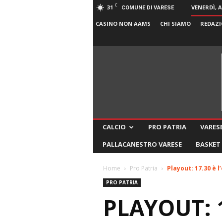
C
31
VENERDÌ, 
COMUNE DI VARESE
CASINO NON AAMS
CHI SIAMO
REDAZI
CALCIO
PRO PATRIA
VARESE
PALLACANESTRO VARESE
BASKET
Home
Pro Patria
Playout: 17.30 è l
PRO PATRIA
PLAYOUT: 1