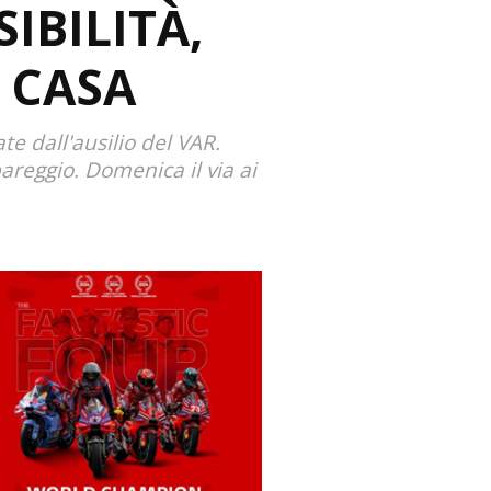
IBILITÀ,
 CASA
te dall'ausilio del VAR.
pareggio. Domenica il via ai