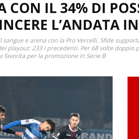
 CON IL 34% DI POSS
INCERE L’ANDATA IN
l sangue e arena con la Pro Vercelli. Sfide supporta
 dei playout: 233 i precedenti. Per 68 volte doppio 
ra favorita per la promozione in Serie B