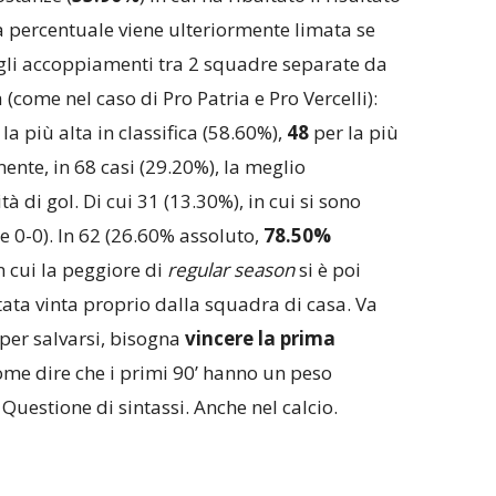
a percentuale viene ulteriormente limata se
gli accoppiamenti tra 2 squadre separate da
 (come nel caso di Pro Patria e Pro Vercelli):
 la più alta in classifica (58.60%),
48
per la più
ente, in 68 casi (29.20%), la meglio
tà di gol. Di cui 31 (13.30%), in cui si sono
ue 0-0). In 62 (26.60% assoluto,
78.50%
n cui la peggiore di
regular season
si è poi
tata vinta proprio dalla squadra di casa. Va
per salvarsi, bisogna
vincere la prima
ome dire che i primi 90’ hanno un peso
 Questione di sintassi. Anche nel calcio.