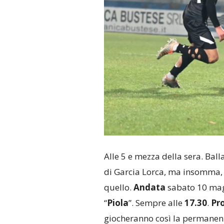
Alle 5 e mezza della sera. Ball
di Garcia Lorca, ma insomma, i
quello.
Andata
sabato 10 magg
“
Piola
”. Sempre alle
17.30
.
Pro
giocheranno così la permanenz