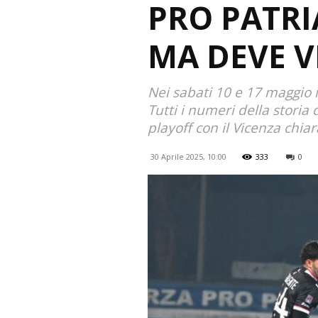
PRO PATRIA
MA DEVE V
Nei sabati 10 e 17 maggio i
Tutti i numeri della storia
playoff con il Vicenza chia
30 Aprile 2025, 10:00
333
0