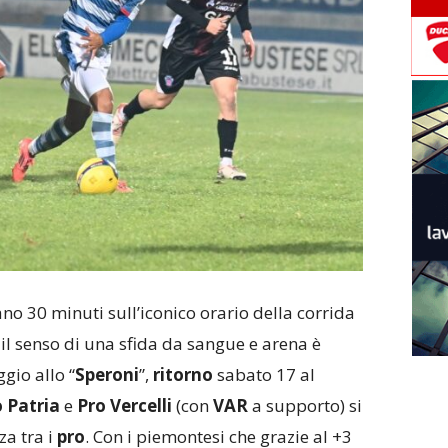
ano 30 minuti sull’iconico orario della corrida
l senso di una sfida da sangue e arena è
io allo “
Speroni
”,
ritorno
sabato 17 al
 Patria
e
Pro Vercelli
(con
VAR
a supporto) si
a tra i
pro
. Con i piemontesi che grazie al +3