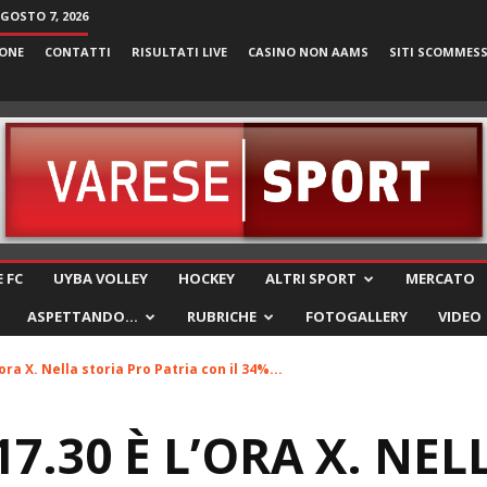
AGOSTO 7, 2026
ONE
CONTATTI
RISULTATI LIVE
CASINO NON AAMS
SITI SCOMMES
VareseSport
 FC
UYBA VOLLEY
HOCKEY
ALTRI SPORT
MERCATO
ASPETTANDO…
RUBRICHE
FOTOGALLERY
VIDEO
’ora X. Nella storia Pro Patria con il 34%...
7.30 È L’ORA X. NEL