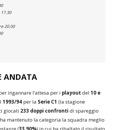
00
 17.30
re 20.00
00
È ANDATA
per ingannare l’attesa per i
playout
del
10 e
el
1993/94
per la
Serie C
1
(la stagione
ti giocati
233 doppi confronti
di spareggio
 ha mantenuto la categoria la squadra meglio
ostanze (
33.90%
) in cui ha ribaltato il risultato