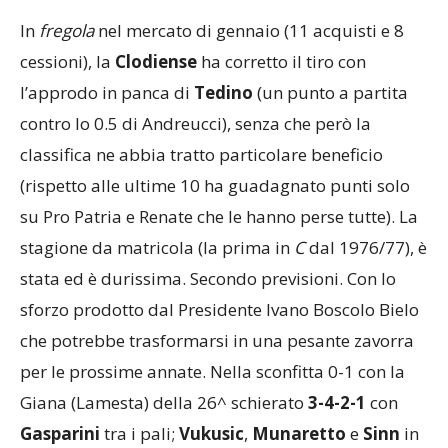
In
fregola
nel mercato di gennaio (11 acquisti e 8
cessioni), la
Clodiense
ha corretto il tiro con
l’approdo in panca di
Tedino
(un punto a partita
contro lo 0.5 di Andreucci), senza che però la
classifica ne abbia tratto particolare beneficio
(rispetto alle ultime 10 ha guadagnato punti solo
su Pro Patria e Renate che le hanno perse tutte). La
stagione da matricola (la prima in
C
dal 1976/77), è
stata ed è durissima. Secondo previsioni. Con lo
sforzo prodotto dal Presidente Ivano Boscolo Bielo
che potrebbe trasformarsi in una pesante zavorra
per le prossime annate. Nella sconfitta 0-1 con la
Giana (Lamesta) della 26^ schierato
3-4-2-1
con
Gasparini
tra i pali;
Vukusic
,
Munaretto
e
Sinn
in