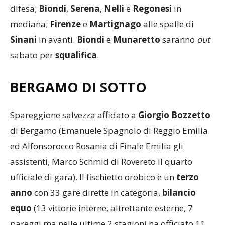
difesa;
Biondi
,
Serena
,
Nelli
e
Regonesi
in
mediana;
Firenze
e
Martignago
alle spalle di
Sinani
in avanti.
Biondi
e
Munaretto
saranno
out
sabato per
squalifica
.
BERGAMO DI SOTTO
Spareggione salvezza affidato a
Giorgio Bozzetto
di Bergamo (Emanuele Spagnolo di Reggio Emilia
ed Alfonsorocco Rosania di Finale Emilia gli
assistenti, Marco Schmid di Rovereto il quarto
ufficiale di gara). Il fischietto orobico è un
terzo
anno
con 33 gare dirette in categoria,
bilancio
equo
(13 vittorie interne, altrettante esterne, 7
pareggi ma nelle ultime 2 stagioni ha officiato 11