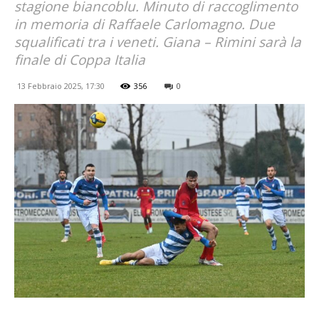
stagione biancoblu. Minuto di raccoglimento
in memoria di Raffaele Carlomagno. Due
squalificati tra i veneti. Giana – Rimini sarà la
finale di Coppa Italia
13 Febbraio 2025, 17:30
356
0