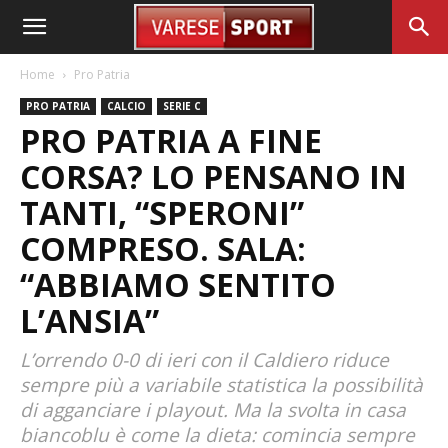
Home
Pro Patria
PRO PATRIA
CALCIO
SERIE C
PRO PATRIA A FINE
CORSA? LO PENSANO IN
TANTI, “SPERONI”
COMPRESO. SALA:
“ABBIAMO SENTITO
L’ANSIA”
L’orrendo 0-0 di ieri con il Caldiero riduce
sempre più a variabile statistica la possibilità
di agganciare i playout. Ma la svolta in casa
biancoblu è come la dieta: comincia sempre