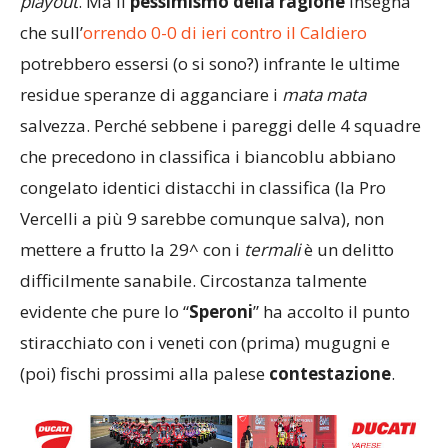
playout
. Ma il
pessimismo della ragione
insegna
che sull’
orrendo 0-0 di ieri contro il Caldiero
potrebbero essersi (o si sono?) infrante le ultime
residue speranze di agganciare i
mata mata
salvezza. Perché sebbene i pareggi delle 4 squadre
che precedono in classifica i biancoblu abbiano
congelato identici distacchi in classifica (la Pro
Vercelli a più 9 sarebbe comunque salva), non
mettere a frutto la 29^ con i
termali
è un delitto
difficilmente sanabile. Circostanza talmente
evidente che pure lo “
Speroni
” ha accolto il punto
stiracchiato con i veneti con (prima) mugugni e
(poi) fischi prossimi alla palese
contestazione
.