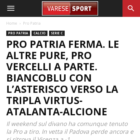
Home
Pro Patria
PRO PATRIA
CALCIO
SERIE C
PRO PATRIA FERMA. LE
ALTRE PURE, PRO
VERCELLI A PARTE.
BIANCOBLU CON
L’ASTERISCO VERSO LA
TRIPLA VIRTUS-
ATALANTA-ALCIONE
Il weekend sul divano ha comunque tenuto
la Pro a tiro. In vetta il Padova perde ancora e
si ritrova il Vicenza a -1