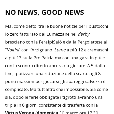
NO NEWS, GOOD NEWS
Ma, come detto, tra le buone notizie per i bustocchi
lo zero fatturato dal Lumezzane nel
derby
bresciano con la FeralpiSalò e dalla Pergolettese al
“
Voltini
” con l’Arzignano.
Lume
a più 12 e cremaschi
a più 13 sulla Pro Patria ma con una gara in più e
con lo scontro diretto ancora da giocare. A 5 dalla
fine, ipotizzare una riduzione dello scarto agli 8
punti massimi per giocarsi gli spareggi salvezza è
complicato. Ma tutt’altro che impossibile. Sia come
sia, dopo le ferie obbligate i tigrotti avranno una
tripla in 8 giorni consistente di trasferta con la
Virtus
Verona
(
domenica
30 marzo ore 17.30,