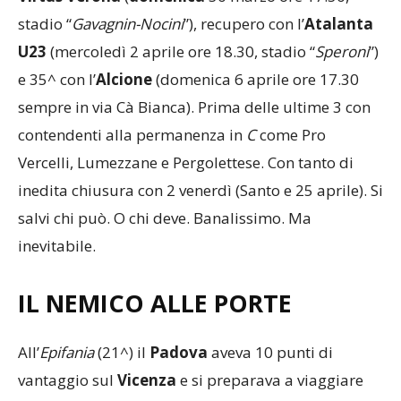
stadio “
Gavagnin-Nocini
”), recupero con l’
Atalanta
U23
(mercoledì 2 aprile ore 18.30, stadio “
Speroni
”)
e 35^ con l’
Alcione
(domenica 6 aprile ore 17.30
sempre in via Cà Bianca). Prima delle ultime 3 con
contendenti alla permanenza in
C
come Pro
Vercelli, Lumezzane e Pergolettese. Con tanto di
inedita chiusura con 2 venerdì (Santo e 25 aprile). Si
salvi chi può. O chi deve. Banalissimo. Ma
inevitabile.
IL NEMICO ALLE PORTE
All’
Epifania
(21^) il
Padova
aveva 10 punti di
vantaggio sul
Vicenza
e si preparava a viaggiare