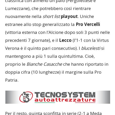
classifica con almeno un paio (Pergolettese e
Lumezzane), che potrebbero così rientrare
nuovamente nella
short list
playout
. Uniche
estranee allo stop generalizzato la
Pro Vercelli
(vittoria esterna con l’Alcione dopo soli 3 punti nelle
precedenti 7 giornate), e il
Lecco
(l’1-1 con la Virtus
Verona è il quinto pari consecutivo). I
blucelesti
si
mantengono a più 1 sulla quintultima. Cioè,
proprio le
Bianche Casacche
che hanno riportato in
doppia cifra (10 lunghezze) il margine sulla Pro
Patria.
Per il resto, quinta sconfitta in serie (2-1 a Meda