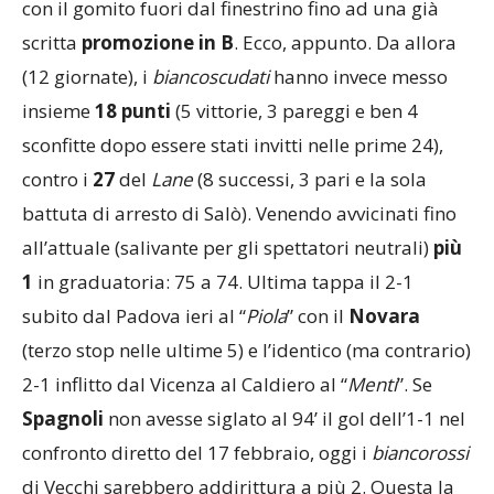
con il gomito fuori dal finestrino fino ad una già
scritta
promozione in B
. Ecco, appunto. Da allora
(12 giornate), i
biancoscudati
hanno invece messo
insieme
18 punti
(5 vittorie, 3 pareggi e ben 4
sconfitte dopo essere stati invitti nelle prime 24),
contro i
27
del
Lane
(8 successi, 3 pari e la sola
battuta di arresto di Salò). Venendo avvicinati fino
all’attuale (salivante per gli spettatori neutrali)
più
1
in graduatoria: 75 a 74. Ultima tappa il 2-1
subito dal Padova ieri al “
Piola
” con il
Novara
(terzo stop nelle ultime 5) e l’identico (ma contrario)
2-1 inflitto dal Vicenza al Caldiero al “
Menti
”. Se
Spagnoli
non avesse siglato al 94’ il gol dell’1-1 nel
confronto diretto del 17 febbraio, oggi i
biancorossi
di Vecchi sarebbero addirittura a più 2. Questa la