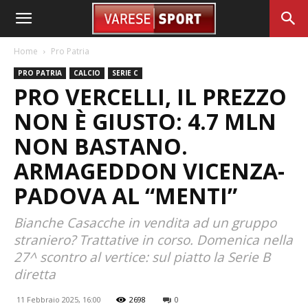
Home
Pro Patria
PRO PATRIA
CALCIO
SERIE C
PRO VERCELLI, IL PREZZO
NON È GIUSTO: 4.7 MLN
NON BASTANO.
ARMAGEDDON VICENZA-
PADOVA AL “MENTI”
Bianche Casacche in vendita ad un gruppo
straniero? Trattative in corso. Domenica nella
27^ scontro al vertice: sul piatto la Serie B
diretta
11 Febbraio 2025, 16:00
2698
0