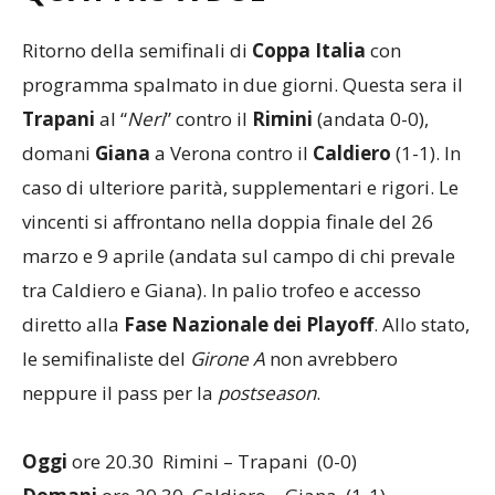
Ritorno della semifinali di
Coppa Italia
con
programma spalmato in due giorni. Questa sera il
Trapani
al “
Neri
” contro il
Rimini
(andata 0-0),
domani
Giana
a Verona contro il
Caldiero
(1-1). In
caso di ulteriore parità, supplementari e rigori. Le
vincenti si affrontano nella doppia finale del 26
marzo e 9 aprile (andata sul campo di chi prevale
tra Caldiero e Giana). In palio trofeo e accesso
diretto alla
Fase Nazionale dei Playoff
. Allo stato,
le semifinaliste del
Girone A
non avrebbero
neppure il pass per la
postseason
.
Oggi
ore 20.30 Rimini – Trapani (0-0)
Domani
ore 20.30 Caldiero – Giana (1-1)