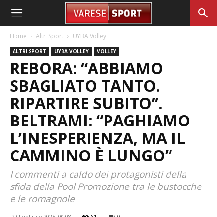
Home
Altri Sport
UYBA Volley
ALTRI SPORT
UYBA VOLLEY
VOLLEY
REBORA: “ABBIAMO
SBAGLIATO TANTO.
RIPARTIRE SUBITO”.
BELTRAMI: “PAGHIAMO
L’INESPERIENZA, MA IL
CAMMINO È LUNGO”
I commenti a caldo dei protagonisti della
sfida della Pool Promozione tra le bustocche
e le romagnole
20 Febbraio 2025, 00:08
81
0