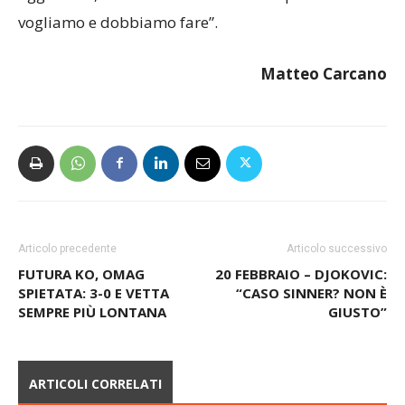
agguerrite, sta a noi restare saldi su quello che
vogliamo e dobbiamo fare”.
Matteo Carcano
Articolo precedente
Articolo successivo
FUTURA KO, OMAG
20 FEBBRAIO – DJOKOVIC:
SPIETATA: 3-0 E VETTA
“CASO SINNER? NON È
SEMPRE PIÙ LONTANA
GIUSTO”
ARTICOLI CORRELATI