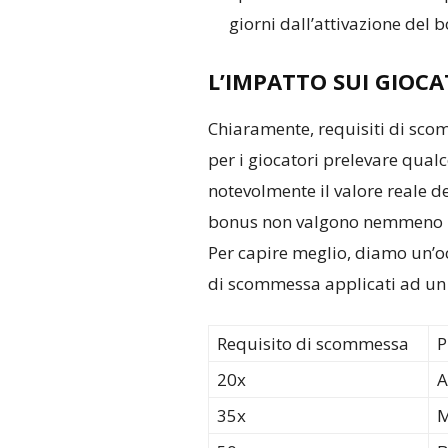
giorni dall’attivazione del 
L’IMPATTO SUI GIOCA
Chiaramente, requisiti di sco
per i giocatori prelevare qual
notevolmente il valore reale de
bonus non valgono nemmeno la 
Per capire meglio, diamo un’oc
di scommessa applicati ad un
Requisito di scommessa
P
20x
A
35x
M