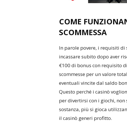
COME FUNZIONANO
SCOMMESSA
In parole povere, i requisiti 
incassare subito dopo aver ri
€100 di bonus con requisito d
scommesse per un valore total
eventuali vincite dal saldo bo
Questo perché i casinò vogliono
per divertirsi con i giochi, non
sostanza, più si gioca utilizza
il casinò generi profitto.