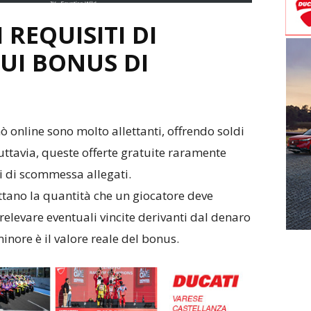
 REQUISITI DI
UI BONUS DI
ò online sono molto allettanti, offrendo soldi
Tuttavia, queste offerte gratuite raramente
i di scommessa allegati.
ttano la quantità che un giocatore deve
levare eventuali vincite derivanti dal denaro
minore è il valore reale del bonus.