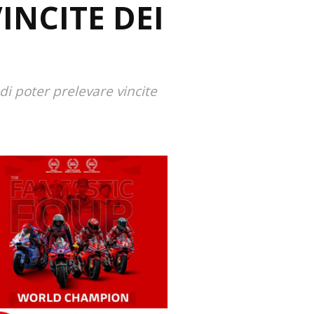
INCITE DEI
i poter prelevare vincite