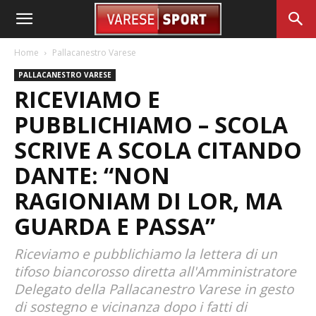
Home
Pallacanestro Varese
PALLACANESTRO VARESE
RICEVIAMO E
PUBBLICHIAMO – SCOLA
SCRIVE A SCOLA CITANDO
DANTE: “NON
RAGIONIAM DI LOR, MA
GUARDA E PASSA”
Riceviamo e pubblichiamo la lettera di un
tifoso biancorosso diretta all'Amministratore
Delegato della Pallacanestro Varese in gesto
di sostegno e vicinanza dopo i fatti di