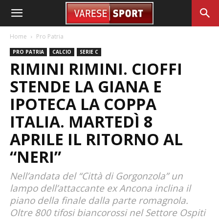
Home
Pro Patria
PRO PATRIA
CALCIO
SERIE C
RIMINI RIMINI. CIOFFI
STENDE LA GIANA E
IPOTECA LA COPPA
ITALIA. MARTEDÌ 8
APRILE IL RITORNO AL
“NERI”
Nell’andata del “Città di Gorgonzola” un
lampo dell’attaccante ex Ancona inclina il
piano della finale dalla parte romagnola.
Oltre 800 tifosi biancorossi nel Settore Ospiti