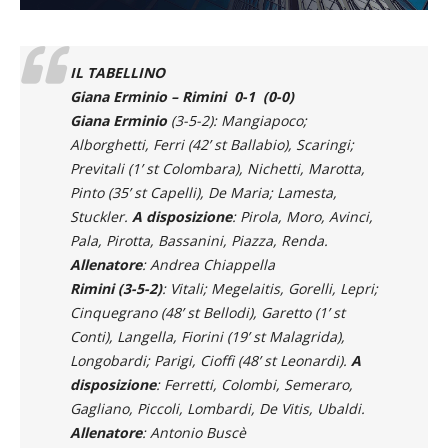
IL TABELLINO
Giana Erminio – Rimini 0-1 (0-0)
Giana Erminio
(3-5-2): Mangiapoco;
Alborghetti, Ferri (42’ st Ballabio), Scaringi;
Previtali (1’ st Colombara), Nichetti, Marotta,
Pinto (35’ st Capelli), De Maria; Lamesta,
Stuckler.
A
disposizione
: Pirola, Moro, Avinci,
Pala, Pirotta, Bassanini, Piazza, Renda.
Allenatore
: Andrea Chiappella
Rimini (3-5-2)
: Vitali; Megelaitis, Gorelli, Lepri;
Cinquegrano (48’ st Bellodi), Garetto (1’ st
Conti), Langella, Fiorini (19’ st Malagrida),
Longobardi; Parigi, Cioffi (48’ st Leonardi).
A
disposizione
: Ferretti, Colombi, Semeraro,
Gagliano, Piccoli, Lombardi, De Vitis, Ubaldi.
Allenatore
: Antonio Buscè