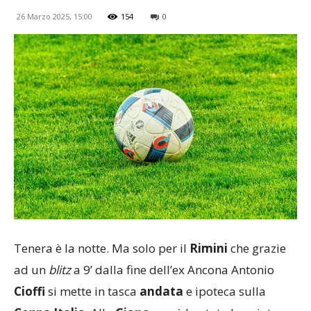
26 Marzo 2025, 15:00
154
0
Tenera è la notte. Ma solo per il
Rimini
che grazie
ad un
blitz
a 9’ dalla fine dell’ex Ancona Antonio
Cioffi
si mette in tasca
andata
e ipoteca sulla