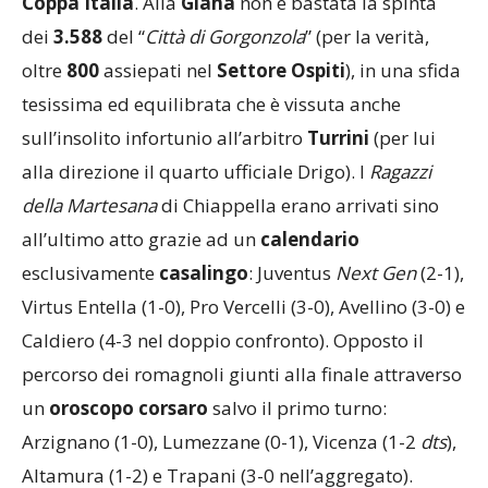
Coppa Italia
. Alla
Giana
non è bastata la spinta
dei
3.588
del “
Città di Gorgonzola
” (per la verità,
oltre
800
assiepati nel
Settore
Ospiti
), in una sfida
tesissima ed equilibrata che è vissuta anche
sull’insolito infortunio all’arbitro
Turrini
(per lui
alla direzione il quarto ufficiale Drigo). I
Ragazzi
della Martesana
di Chiappella erano arrivati sino
all’ultimo atto grazie ad un
calendario
esclusivamente
casalingo
: Juventus
Next Gen
(2-1),
Virtus Entella (1-0), Pro Vercelli (3-0), Avellino (3-0) e
Caldiero (4-3 nel doppio confronto). Opposto il
percorso dei romagnoli giunti alla finale attraverso
un
oroscopo corsaro
salvo il primo turno:
Arzignano (1-0), Lumezzane (0-1), Vicenza (1-2
dts
),
Altamura (1-2) e Trapani (3-0 nell’aggregato).