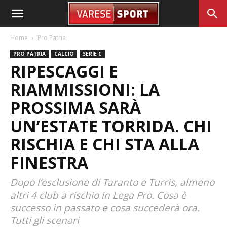
Home
Pro Patria
PRO PATRIA
CALCIO
SERIE C
RIPESCAGGI E
RIAMMISSIONI: LA
PROSSIMA SARÀ
UN’ESTATE TORRIDA. CHI
RISCHIA E CHI STA ALLA
FINESTRA
Dopo l’esclusione di Taranto e Turris, almeno
altri 4 club a rischio in Lega Pro. Cosa è
successo in passato e cosa succederà ora.
Tutti gli scenari