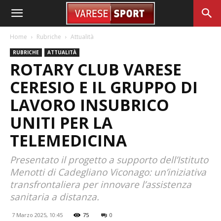
Home
Rubriche
Attualità
RUBRICHE
ATTUALITÀ
ROTARY CLUB VARESE
CERESIO E IL GRUPPO DI
LAVORO INSUBRICO
UNITI PER LA
TELEMEDICINA
Presentato il progetto a supporto dell’Istituto
Menotti di Cadegliano Viconago: un’iniziativa
transfrontaliera per innovare l’assistenza
sanitaria a distanza.
7 Marzo 2025, 10:45
75
0