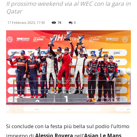
Il prossimo weekend via al WEC con la gara in
Qatar
17 Febbraio 2025, 17:30
74
0
Si conclude con la festa più bella sul podio l’ultimo
impegno di
Alessio Rovera
nell’
Asian Le Mans