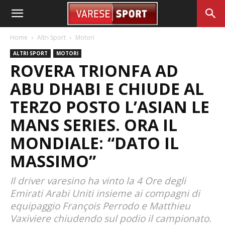
Home
Altri Sport
Motori
ALTRI SPORT
MOTORI
ROVERA TRIONFA AD
ABU DHABI E CHIUDE AL
TERZO POSTO L’ASIAN LE
MANS SERIES. ORA IL
MONDIALE: “DATO IL
MASSIMO”
Il driver varesino ha vinto la 4 Ore degli
Emirati Arabi Uniti insieme ai compagni di
equipaggio François Perrodo e Matthieu
Vaxiviere chiudendo sul podio il campionato.