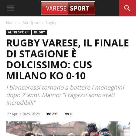
Home
Altri Sport
Rugby
ALTRI SPORT
RUGBY
RUGBY VARESE, IL FINALE
DI STAGIONE È
DOLCISSIMO: CUS
MILANO KO 0-10
I biancorossi tornano a battere i meneghini
dopo 7 anni. Mamo: "I ragazzi sono stati
incredibili"
27 Aprile 2025, 20:28
298
0